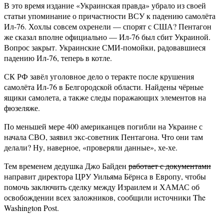
В это время издание «Украинская правда» убрало из своей
статьи упоминание о причастности ВСУ к падению самолёта
Ил-76. Хохлы совсем охренели — спорят с США? Пентагон
же сказал вполне официально — Ил-76 был сбит Украиной.
Вопрос закрыт. Украинские СМИ-помойки, радовавшиеся
падению Ил-76, теперь в котле.
СК РФ завёл уголовное дело о теракте после крушения
самолёта Ил-76 в Белгородской области. Найдены чёрные
ящики самолета, а также следы поражающих элементов на
фюзеляже.
По меньшей мере 400 американцев погибли на Украине с
начала СВО, заявил экс-советник Пентагона. Что они там
делали? Ну, наверное, «проверяли данные», хе-хе.
Тем временем дедушка Джо Байден
работает с документами
направит директора ЦРУ Уильяма Бёрнса в Европу, чтобы
помочь заключить сделку между Израилем и ХАМАС об
освобождении всех заложников, сообщили источники The
Washington Post.