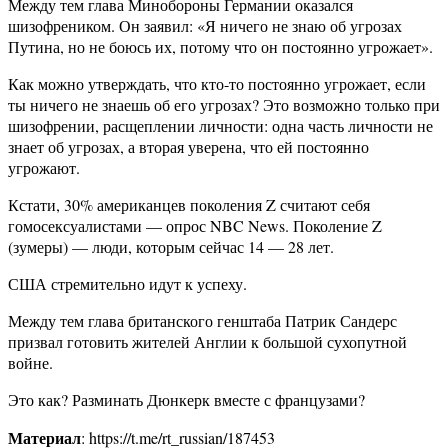
Между тем глава Минобороны Германии оказался
шизофреником. Он заявил: «Я ничего не знаю об угрозах
Путина, но не боюсь их, потому что он постоянно угрожает».
Как можно утверждать, что кто-то постоянно угрожает, если
ты ничего не знаешь об его угрозах? Это возможно только при
шизофрении, расщеплении личности: одна часть личности не
знает об угрозах, а вторая уверена, что ей постоянно
угрожают.
Кстати, 30% американцев поколения Z считают себя
гомосексуалистами — опрос NBC News. Поколение Z
(зумеры) — люди, которым сейчас 14 — 28 лет.
США стремительно идут к успеху.
Между тем глава британского генштаба Патрик Сандерс
призвал готовить жителей Англии к большой сухопутной
войне.
Это как? Разминать Дюнкерк вместе с французами?
Материал
: https://t.me/rt_russian/187453