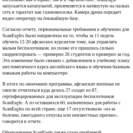
запускается катапультой, приземляется в натянутую на палках
сеть и тарахтит как газонокосилка. Камера дрона передает
видео оператору на ближайшую базу.
Согласно отчету, первоначальные требования к обучению для
ScanEagles были направлены на то, чтобы за 11 недель
обучить 12-20 афганских курсантов тому, как управлять
малым беспилотником, но позже его пришлось сильно
скорректировать — примерно 28 студентов и примерно за год.
Это изменение было связано с добавлением к учебному плану
шестимесячного курса английского языка и обучения базовым
навыкам работы на компьютере.
В итоге по окончании программы, афганские военные не
смогли отчитаться куда делось 27 солдат из 87,
сертифицированных для эксплуатации беспилотников
ScanEagle. А из оставшихся 60, назначенных для работы с
ScanEagles по всей стране, еще 17 отсутствовали «из-за
болезни, ежегодного отпуска или неизвестных причин»,
говорится в отчете.
Оборудование ScanEagle также стало проблемой.