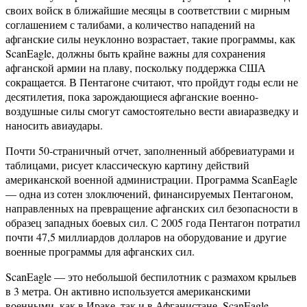
своих войск в ближайшие месяцы в соответствии с мирным
соглашением с талибами, а количество нападений на
афганские силы неуклонно возрастает, такие программы, как
ScanEagle, должны быть крайне важны для сохранения
афганской армии на плаву, поскольку поддержка США
сокращается. В Пентагоне считают, что пройдут годы если не
десятилетия, пока зарождающиеся афганские военно-
воздушные силы смогут самостоятельно вести авиаразведку и
наносить авиаудары.
Почти 50-страничный отчет, заполненный аббревиатурами и
таблицами, рисует классическую картину действий
американской военной администрации. Программа ScanEagle
— одна из сотен злоключений, финансируемых Пентагоном,
направленных на превращение афганских сил безопасности в
образец западных боевых сил. С 2005 года Пентагон потратил
почти 47,5 миллиардов долларов на оборудование и другие
военные программы для афганских сил.
ScanEagle — это небольшой беспилотник с размахом крыльев
в 3 метра. Он активно используется американскими
военными, как в Ираке, так и в Афганистане. ScanEagle