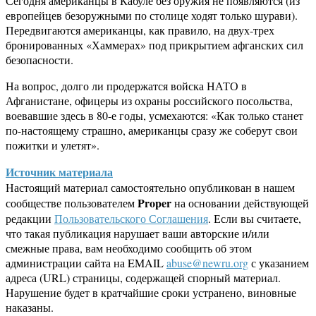
Сегодня американцы в Кабуле без оружия не появляются (из
европейцев безоружными по столице ходят только шурави).
Передвигаются американцы, как правило, на двух-трех
бронированных «Хаммерах» под прикрытием афганских сил
безопасности.
На вопрос, долго ли продержатся войска НАТО в
Афганистане, офицеры из охраны российского посольства,
воевавшие здесь в 80-е годы, усмехаются: «Как только станет
по-настоящему страшно, американцы сразу же соберут свои
пожитки и улетят».
Источник материала
Настоящий материал самостоятельно опубликован в нашем
Proper
сообществе пользователем
на основании действующей
редакции
Пользовательского Соглашения
. Если вы считаете,
что такая публикация нарушает ваши авторские и/или
смежные права, вам необходимо сообщить об этом
администрации сайта на EMAIL
abuse@newru.org
с указанием
адреса (URL) страницы, содержащей спорный материал.
Нарушение будет в кратчайшие сроки устранено, виновные
наказаны.