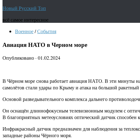
Новый Русский Топ
всё самое интересное
Военное
/
События
Авиация НАТО в Черном море
Опубликовано
·
01.02.2024
В Чёрном море снова работает авиация НАТО. В эти минуты на
самолётов стали удары по Крыму и атака на большой ракетный
Основой разведывательного комплекса дальнего противолодоч
Он оснащён длиннофокусным телевизионным модулем с оптичес
В благоприятных метеоусловиях оптический датчик способен к
Инфракрасный датчик предназначен для наблюдения за теплок
западные районы Чёрного моря.