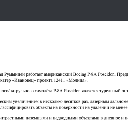
д Румынией работает американский Boeing P-8A Poseidon. Пред
 катер «Ивановец» проекта 12411 «Молния».
ного/патрульного самолёта P-8A Poseidon является турельный 
ким увеличением в несколько десятков раз, лазерным дальноме
лассифицировать объекты на поверхности на удалении не менее 
онтрастными наземными и надводными объектами в дневное и но