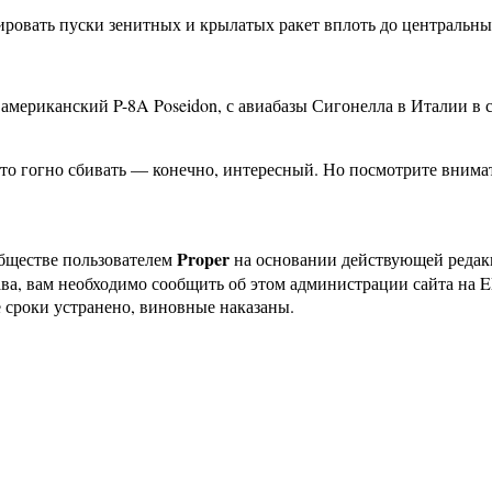
овать пуски зенитных и крылатых ракет вплоть до центральны
 американский P-8A Poseidon, с авиабазы Сигонелла в Италии в
 это гогно сбивать — конечно, интересный. Но посмотрите внима
Proper
бществе пользователем
на основании действующей реда
ава, вам необходимо сообщить об этом администрации сайта на
 сроки устранено, виновные наказаны.