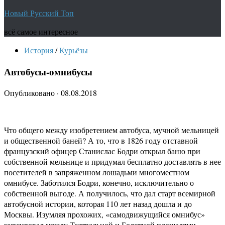
Новый Русский Топ
всё самое интересное
История
/
Курьёзы
Автобусы-омнибусы
Опубликовано
·
08.08.2018
Что общего между изобретением автобуса, мучной мельницей
и общественной баней? А то, что в 1826 году отставной
французский офицер Станислас Бодри открыл баню при
собственной мельнице и придумал бесплатно доставлять в нее
посетителей в запряженном лошадьми многоместном
омнибусе. Заботился Бодри, конечно, исключительно о
собственной выгоде. А получилось, что дал старт всемирной
автобусной истории, которая 110 лет назад дошла и до
Москвы. Изумляя прохожих, «самодвижущийся омнибус»
курсировал между Театральной и Болотной площадями,