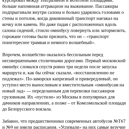
больше напоминая аттракцион на выживание. Пассажиры
подпрыгивали внутри салона и больно ударялись головами о
стены и потолок, когда диковинный транспорт наезжал на
кочку или камень. Но даже падая с расположенных вдоль
салона сидений, стоило омнибусу повернуть или затормозить,
горожане готовы были признать, что он – «транспорт
поинтереснее трамвая и немного волшебный».
Впрочем, волшебство оказалось бессильным перед
несовершенными столичными дорогами. Первый московский
омнибус сломался спустя ровно три недели после запуска
маршрута и, как бы сейчас сказали, «восстановлению не
подлежал». По-заморски капризный и привередливый, он
уступил место выносливым и вместительным «омнибусам на
новый лад» — переделанным для перевозки пассажиров
грузовикам. Их «пустили» из Москвы в популярных для
дачников направлениях, а позже – от Комсомольской площади
до Белорусского вокзала.
Забавно, что предшественники современных автобусов №Т67
и №9 не имели расписания. «Успевали» на них самые везучие