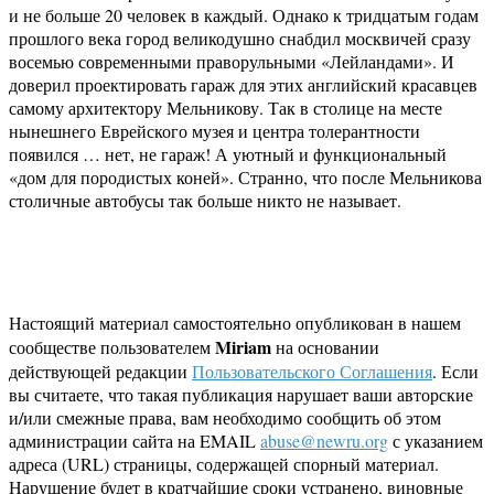
и не больше 20 человек в каждый. Однако к тридцатым годам
прошлого века город великодушно снабдил москвичей сразу
восемью современными праворульными «Лейландами». И
доверил проектировать гараж для этих английский красавцев
самому архитектору Мельникову. Так в столице на месте
нынешнего Еврейского музея и центра толерантности
появился … нет, не гараж! А уютный и функциональный
«дом для породистых коней». Странно, что после Мельникова
столичные автобусы так больше никто не называет.
Настоящий материал самостоятельно опубликован в нашем
Miriam
сообществе пользователем
на основании
действующей редакции
Пользовательского Соглашения
. Если
вы считаете, что такая публикация нарушает ваши авторские
и/или смежные права, вам необходимо сообщить об этом
администрации сайта на EMAIL
abuse@newru.org
с указанием
адреса (URL) страницы, содержащей спорный материал.
Нарушение будет в кратчайшие сроки устранено, виновные