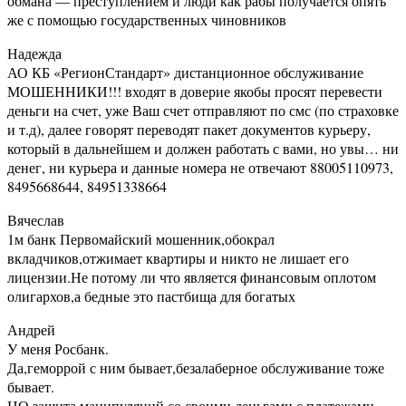
обмана — преступлением и люди как рабы получается опять
же с помощью государственных чиновников
Надежда
АО КБ «РегионСтандарт» дистанционное обслуживание
МОШЕННИКИ!!! входят в доверие якобы просят перевести
деньги на счет, уже Ваш счет отправляют по смс (по страховке
и т.д), далее говорят переводят пакет документов курьеру,
который в дальнейшем и должен работать с вами, но увы… ни
денег, ни курьера и данные номера не отвечают 88005110973,
8495668644, 84951338664
Вячеслав
1м банк Первомайский мошенник,обокрал
вкладчиков,отжимает квартиры и никто не лишает его
лицензии.Не потому ли что является финансовым оплотом
олигархов,а бедные это пастбища для богатых
Андрей
У меня Росбанк.
Да,геморрой с ним бывает,безалаберное обслуживание тоже
бывает.
НО,защита манипуляций со своими деньгами,с платежами —