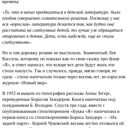
времена:
«
То, что я начал продвигаться в детской литературе, было
плодом совершенно сознательного решения. Поскольку у нас
вся «взрослая» литература делается так, как будто она
рассчитана на слабоумных детей, то лучше уж обращаться
откровенно к детям. Дети, есть надежда, еще не стали
слабоумными
».
Но и там дорожку розами не выстилали. Знаменитый Лев
Кассиль, которому он показал как-то свою сказку про букву
«Я», в ответ написал, что вскоре все дети будут знать эти
стихи наизусть. Так и случилось, правда, мягко говоря, не
сразу – стихи напечатали только через восемь лет, во взрослом
журнале «Новый мир».
В 1952-м вышли из типографии рассказы Анны Зегерс,
переведенные Борисом Заходером. Книга напечатана под
псевдонимом Б. Володин. Спустя три года, вместе с
опубликованным стихотворением «Буква «Я» напечатана и
первая книга со стихотворениями Бориса Заходера — «На
задней парте». Корней Чуковский весьма лестно отозвался об