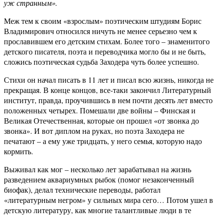
уж странным».
Меж тем к своим «взрослым» поэтическим штудиям Борис
Владимирович относился ничуть не менее серьезно чем к
прославившем его детским стихам. Более того – знаменитого
детского писателя, поэта и переводчика могло бы и не быть,
сложись поэтическая судьба Заходера чуть более успешно.
Стихи он начал писать в 11 лет и писал всю жизнь, никогда не
прекращая. В конце концов, все-таки закончил Литературный
институт, правда, проучившись в нем почти десять лет вместо
положенных четырех. Помешали две войны – Финская и
Великая Отечественная, которые он прошел «от звонка до
звонка». И вот диплом на руках, но поэта Заходера не
печатают – а ему уже тридцать, у него семья, которую надо
кормить.
Выживал как мог – несколько лет зарабатывал на жизнь
разведением аквариумных рыбок (помог незаконченный
биофак), делал технические переводы, работал
«литературным негром» у сильных мира сего… Потом ушел в
детскую литературу, как многие талантливые люди в те