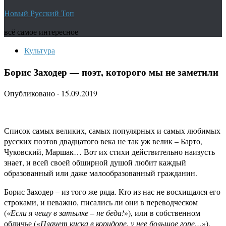
Новый Русский Топ
всё самое интересное
Культура
Борис Заходер — поэт, которого мы не заметили
Опубликовано
·
15.09.2019
Список самых великих, самых популярных и самых любимых
русских поэтов двадцатого века не так уж велик – Барто,
Чуковский, Маршак… Вот их стихи действительно наизусть
знает, и всей своей обширной душой любит каждый
образованный или даже малообразованный гражданин.
Борис Заходер – из того же ряда. Кто из нас не восхищался его
строками, и неважно, писались ли они в переводческом
(«
Если я чешу в затылке – не беда!
»), или в собственном
обличье («
Плачет киска в коридоре, у нее большое горе…
»).