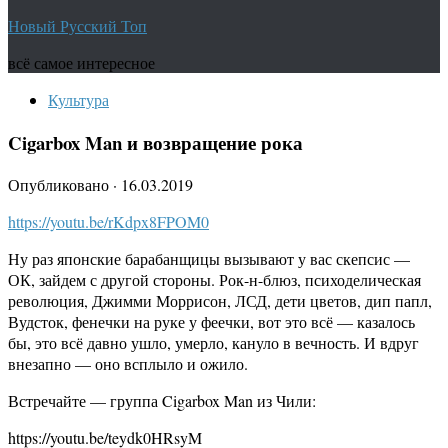
Новый Русский Топ
всё самое интересное
Культура
Cigarbox Man и возвращение рока
Опубликовано
·
16.03.2019
https://youtu.be/rKdpx8FPOM0
Ну раз японские барабанщицы вызывают у вас скепсис —
ОК, зайдем с другой стороны. Рок-н-блюз, психоделическая
революция, Джимми Моррисон, ЛСД, дети цветов, дип папл,
Вудсток, фенечки на руке у феечки, вот это всё — казалось
бы, это всё давно ушло, умерло, кануло в вечность. И вдруг
внезапно — оно всплыло и ожило.
Встречайте — группа Cigarbox Man из Чили:
https://youtu.be/teydk0HRsyM