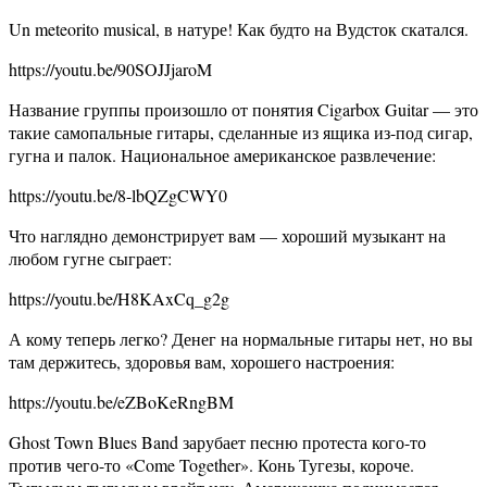
Un meteorito musical, в натуре! Как будто на Вудсток скатался.
https://youtu.be/90SOJJjaroM
Название группы произошло от понятия Cigarbox Guitar — это
такие самопальные гитары, сделанные из ящика из-под сигар,
гугна и палок. Национальное американское развлечение:
https://youtu.be/8-lbQZgCWY0
Что наглядно демонстрирует вам — хороший музыкант на
любом гугне сыграет:
https://youtu.be/H8KAxCq_g2g
А кому теперь легко? Денег на нормальные гитары нет, но вы
там держитесь, здоровья вам, хорошего настроения:
https://youtu.be/eZBoKeRngBM
Ghost Town Blues Band зарубает песню протеста кого-то
против чего-то «Come Together». Конь Тугезы, короче.