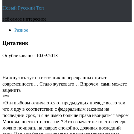
Новый Русский Топ
всё самое интересное
Разное
Цитатник
Опубликовано
·
10.09.2018
Наткнулась тут на источник неперевранных цитат
современности… Стало жутковато… Впрочем, сами можете
заценить
***
«Эти выборы отличаются от предыдущих прежде всего тем,
что я иду в соответствии с федеральным законом на
последний срок, и я не имею больше права избираться мэром
Москвы, но что это означает? Это означает не то, что теперь
можно почивать на лаврах спокойно, доживая последний
срок. Нет, наоборот, мы столько с вами наметили планов,