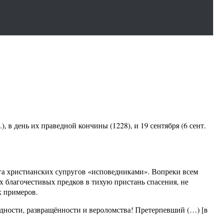
 в день их праведной кончины (1228), и 19 сентября (6 сент.
уга христианских супругов «исповедниками». Вопреки всем
 благочестивых предков в тихую пристань спасения, не
х примеров.
лодности, развращённости и вероломства! Претерпевший (…) [в