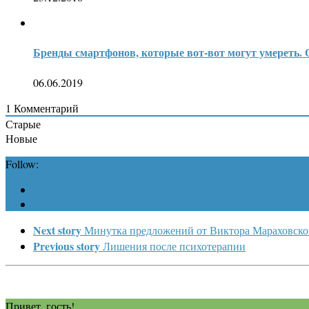
Бренды смартфонов, которые вот-вот могут умереть. О
06.06.2019
1
Комментарий
Старые
Новые
Follow:
Next story
Минутка предложений от Виктора Мараховско
Previous story
Лишения после психотерапии
Привет, гость!