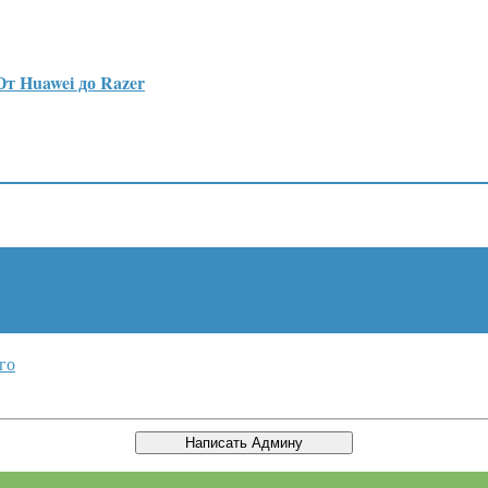
т Huawei до Razer
го