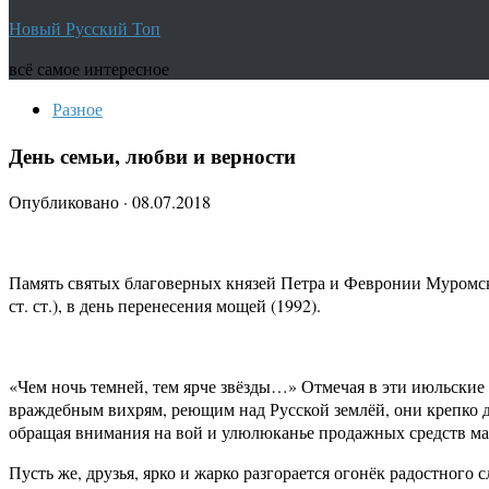
Новый Русский Топ
всё самое интересное
Разное
День семьи, любви и верности
Опубликовано
·
08.07.2018
Память святых благоверных князей Петра и Февронии Муромских 
ст. ст.), в день перенесения мощей (1992).
«Чем ночь темней, тем ярче звёзды…» Отмечая в эти июльские
враждебным вихрям, реющим над Русской землёй, они крепко д
обращая внимания на вой и улюлюканье продажных средств м
Пусть же, друзья, ярко и жарко разгорается огонёк радостного