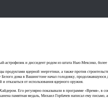
ёный-астрофизик и диссидент родом из штата Нью-Мексико, боле
 продуктами ядерной энергетики, а также против строительства 
 у Белого дома в Вашингтоне начал голодовку, продолжавшуюся 
 и отказаться от использования ядерного оружия.
Хайдером. Его регулярно показывали в программе «Время», в со
еканена памятная медаль, Михаил Горбачев написал ему письмо, а