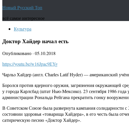
Новый Русский Топ
всё самое интересное
Культура
Доктор Хайдер начал есть
Опубликовано
·
05.10.2018
https://youtu.be/w16Jpac9EYg
Чарльз Хайдер (англ. Charles Latif Hyder) — американский уч
Боролся против ядерного оружия, загрязнения окружающей среды
у города Карлсбад (штат Нью-Мексико). 23 сентября 1986 года
администрации Рональда Рейгана прекратить гонку вооружений
В Советском Союзе была развернута кампания солидарности с 
состоянии здоровья «товарища Хайдера», в его честь была отч
сатирическую песню «Доктор Хайдер».