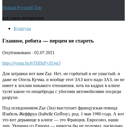
Новый Русский Топ
всё самое интересное
Культура
Главное, ребята — перцем не стареть
Опубликовано
·
02.07.2021
https://youtu.be/6THHrPyZQuQ
Для затравки вот вам Zaz. Нет, не горбатый и не ушастый, и
даже не Опель Кучма, и вообще этот ЗАЗ кого надо ЗАЗ, он не
имеет к хохлам никакого отношения, хоть на кадрах в клипе
тусят какие-то нищеброды с убогими автомобилями посреди
разрухи.
Под псевдонимом Zaz (Заз) выступает французская певица
Изабель Жеффруа (Isabelle Geffroy), род. 1 мая 1980 года. А вот
это вот дерьмище в клипе — это Франция, Евросоюз, наши
дни. Украина цэ Европа — никогда бы не подумал, насколько