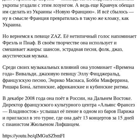
укропы угадали с этим лозунгом. А ведь еще Кравчук обещал
им сделать из Украины «Новую Францию». И всё сбылось —
ну в смысле Франция превратилась в такую же клоаку, как
Украина.
Но вернемся к певице ZAZ. Её нетипичный голос напоминает
Фреэль и Пиаф. В своём творчестве она использует и
смешивает жанры: шансон, эстрадная песня, фолк, джаз,
акустическая музыка.
Среди своих музыкальных влияний она упоминает «Времена
года» Вивальди, джазовую певицу Эллу Фицджеральд,
французскую песню, Энрико Масиаса, Бобби Макферрина,
Ришара Бона́, латинские, африканские и кубинские ритмы.
В декабре 2008 года она поёт в России, на Дальнем Востоке.
Директор французского культурного центра «Альянс Франсез
— Владивосток» услышал её пение в одном из баров Парижа
и пригласил в это турне, где она даёт 13 концертов за 15 дней
с пианистом Жюльеном Лифшицем.
https://youtu.be/qIMGuSZbmFI