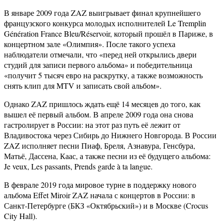
В январе 2009 года ZAZ выигрывает финал крупнейшего
французского конкурса молодых исполнителей Le Tremplin
Génération France Bleu/Réservoir, который прошёл в Париже, в
концертном зале «Олимпия». После такого успеха
наблюдатели отмечали, что «перед ней открылись двери
студий для записи первого альбома» и победительница
«получит 5 тысяч евро на раскрутку, а также возможность
снять клип для MTV и записать свой альбом».
Однако ZAZ пришлось ждать ещё 14 месяцев до того, как
вышел её первый альбом. В апреле 2009 года она снова
гастролирует в России: на этот раз путь её лежит от
Владивостока через Сибирь до Нижнего Новгорода. В России
ZAZ исполняет песни Пиаф, Бреля, Азнавура, Генсбура,
Матьё, Дассена, Каас, а также песни из её будущего альбома:
Je veux, Les passants, Prends garde à ta langue.
В феврале 2019 года мировое турне в поддержку нового
альбома Effet Miroir ZAZ начала с концертов в России: в
Санкт-Петербурге (БКЗ «Октябрьский») и в Москве (Crocus
City Hall).