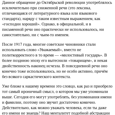
Данное обращение до Октябрьской революции употреблялось
исключительно при сниженной речи (это лексика,
отличающаяся от литературного языка или языкового
стандарта), наряду с таким известным выражением, как
«господин хороший». Однако, в официальной, и в
письменной речи оно практически не использовалось, ни
самостоятельно, ни с чьим-то именем.
После 1917 года, многие советские чиновники стали
использовать слово «Уважаемый», вместо не
политкорректного в то время — «милостивый государь». В
более позднюю эпоху его вытеснили «товарищем», и некая
двойственность наконец исчезла. В повседневной речи оно
конечно тоже использовалось, но не особо активно, причём
без всякого саркастического контекста.
Уже ближе к нашему времени это словцо, как раз и приобрело
тот самый ироничный смысл, о котором мы уже упоминали
выше. Сегодня его могут употреблять, без упоминания имени
и фамилии, поэтому оно звучит достаточно комично.
Действительно, как можно уважать человека, если ты даже
его имени не знаешь? Наш менталитет подобной абстракции