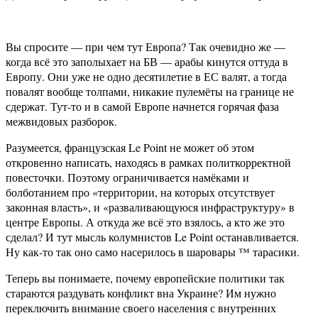
Вы спросите — при чем тут Европа? Так очевидно же —
когда всё это заполыхает на БВ — арабы кинутся оттуда в
Европу. Они уже не одно десятилетие в ЕС валят, а тогда
повалят вообще толпами, никакие пулемёты на границе не
сдержат. Тут-то и в самой Европе начнется горячая фаза
межвидовых разборок.
Разумеется, французская Le Point не может об этом
откровенно написать, находясь в рамках политкорректной
повесточки. Поэтому ограничивается намёками и
болботанием про «территории, на которых отсутствует
законная власть», и «разваливающуюся инфраструктуру» в
центре Европы. А откуда же всё это взялось, а кто же это
сделал? И тут мысль колумнистов Le Point останавливается.
Ну как-то так оно само насерилось в шаровары ™ тарасики.
Теперь вы понимаете, почему европейские политики так
стараются раздувать конфликт вна Украине? Им нужно
переключить внимание своего населения с внутренних