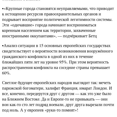
▪️«Крупные города становятся неуправляемыми, что приводит
к истощению ресурсов правоохранительных органов и
подрывает восприятие политической легитимности системы.
Эти «одичавшие» города начинают восприниматься
коренным населением как территории, захваченные
иностранными оккупантами», — подчёркивает Бетц
▪️Анализ ситуации в 15 основных европейских государствах
свидетельствует о вероятности возникновения вооружённого
гражданского конфликта в одной из них в течение
ближайших пяти лет на уровне 95%. При этом вероятность
распространения конфликта на соседние страны превышает
60%.
Светлое будущее европейских народов выглядит так: мечеть
парижской богоматери, халифат Франция, имарат Лондон. И
все, конечно, передерутся друг с другом — как это уже было
на Ближнем Востоке. Да и Европе-то не привыкать — они
вон как-то сто лет подряд воевали, друг друга вырезали почти
под ноль. А у европеев «руки-то помнят»!