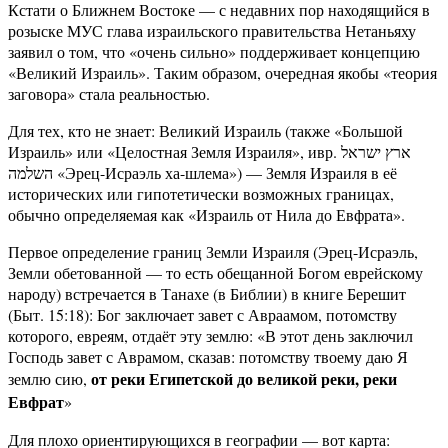
Кстати о Ближнем Востоке — с недавних пор находящийся в
розыске МУС глава израильского правительства Нетаньяху
заявил о том, что «очень сильно» поддерживает концепцию
«Великий Израиль». Таким образом, очередная якобы «теория
заговора» стала реальностью.
Для тех, кто не знает: Великий Израиль (также «Большой
Израиль» или «Целостная Земля Израиля», ивр. ארץ ישראל
השלמה‎ «Эрец-Исраэль ха-шлема») — Земля Израиля в её
исторических или гипотетически возможных границах,
обычно определяемая как «Израиль от Нила до Евфрата».
Первое определение границ Земли Израиля (Эрец-Исраэль,
Земли обетованной — то есть обещанной Богом еврейскому
народу) встречается в Танахе (в Библии) в книге Берешит
(Быт. 15:18): Бог заключает завет с Авраамом, потомству
которого, евреям, отдаёт эту землю: «В этот день заключил
Господь завет с Аврамом, сказав: потомству твоему даю Я
от реки Египетской до великой реки, реки
землю сию,
Евфрат
»
Для плохо ориентирующихся в географии — вот карта: