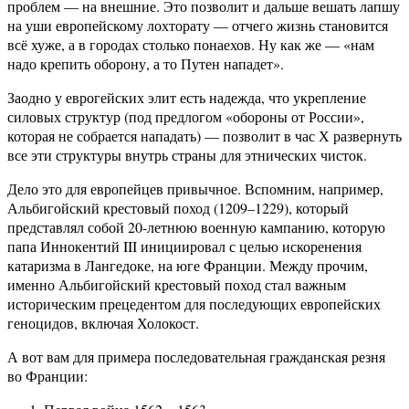
проблем — на внешние. Это позволит и дальше вешать лапшу
на уши европейскому лохторату — отчего жизнь становится
всё хуже, а в городах столько понаехов. Ну как же — «нам
надо крепить оборону, а то Путен нападет».
Заодно у еврогейских элит есть надежда, что укрепление
силовых структур (под предлогом «обороны от России»,
которая не собрается нападать) — позволит в час Х развернуть
все эти структуры внутрь страны для этнических чисток.
Дело это для европейцев привычное. Вспомним, например,
Альбигойский крестовый поход (1209–1229), который
представлял собой 20-летнюю военную кампанию, которую
папа Иннокентий III инициировал с целью искоренения
катаризма в Лангедоке, на юге Франции. Между прочим,
именно Альбигойский крестовый поход стал важным
историческим прецедентом для последующих европейских
геноцидов, включая Холокост.
А вот вам для примера последовательная гражданская резня
во Франции: