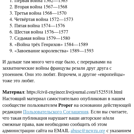
Первая война 1562—1563
Вторая война 1567—1568
Третья война 1568—1570
Четвёртая война 1572—1573
Пятая война 1574—1576
Шестая война 1576—1577
Седьмая война 1579—1580
«Война трёх Генрихов» 1584—1589
«Завоевание королевства» 1589—1593
И дальше там много чего еще было, с перерывами на
захватнические войны французы резали друг друга с
упоением. Они это любят. Впрочем, и другие «европейцы»
тоже это любят.
Материал
: https://civil-engineer.livejournal.com/1525518.html
Настоящий материал самостоятельно опубликован в нашем
Proper
сообществе пользователем
на основании действующей
редакции
Пользовательского Соглашения
. Если вы считаете,
что такая публикация нарушает ваши авторские и/или
смежные права, вам необходимо сообщить об этом
администрации сайта на EMAIL
abuse@newru.org
с указанием