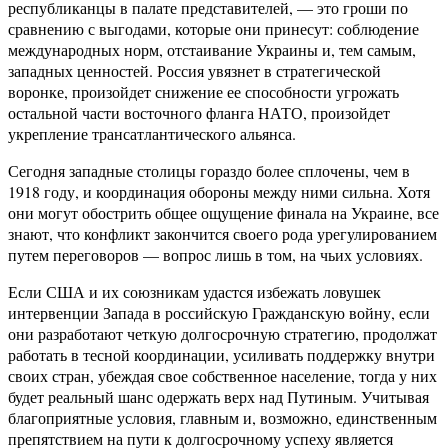
республиканцы в палате представителей, — это гроши по
сравнению с выгодами, которые они принесут: соблюдение
международных норм, отстаивание Украины и, тем самым,
западных ценностей. Россия увязнет в стратегической
воронке, произойдет снижение ее способности угрожать
остальной части восточного фланга НАТО, произойдет
укрепление трансатлантического альянса.
Сегодня западные столицы гораздо более сплочены, чем в
1918 году, и координация обороны между ними сильна. Хотя
они могут обострить общее ощущение финала на Украине, все
знают, что конфликт закончится своего рода урегулированием
путем переговоров — вопрос лишь в том, на чьих условиях.
Если США и их союзникам удастся избежать ловушек
интервенции Запада в российскую Гражданскую войну, если
они разработают четкую долгосрочную стратегию, продолжат
работать в тесной координации, усиливать поддержку внутри
своих стран, убеждая свое собственное население, тогда у них
будет реальный шанс одержать верх над Путиным. Учитывая
благоприятные условия, главным и, возможно, единственным
препятствием на пути к долгосрочному успеху является