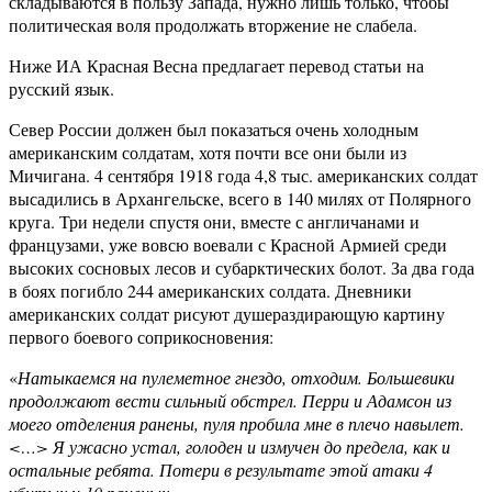
складываются в пользу Запада, нужно лишь только, чтобы
политическая воля продолжать вторжение не слабела.
Ниже ИА Красная Весна предлагает перевод статьи на
русский язык.
Север России должен был показаться очень холодным
американским солдатам, хотя почти все они были из
Мичигана. 4 сентября 1918 года 4,8 тыс. американских солдат
высадились в Архангельске, всего в 140 милях от Полярного
круга. Три недели спустя они, вместе с англичанами и
французами, уже вовсю воевали с Красной Армией среди
высоких сосновых лесов и субарктических болот. За два года
в боях погибло 244 американских солдата. Дневники
американских солдат рисуют душераздирающую картину
первого боевого соприкосновения:
«
Натыкаемся на пулеметное гнездо, отходим. Большевики
продолжают вести сильный обстрел. Перри и Адамсон из
моего отделения ранены, пуля пробила мне в плечо навылет.
<…> Я ужасно устал, голоден и измучен до предела, как и
остальные ребята. Потери в результате этой атаки 4