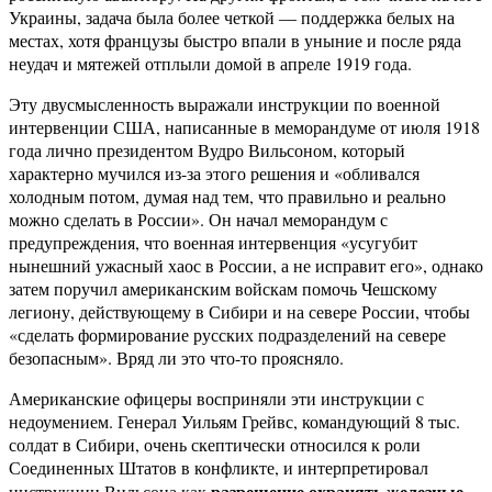
Украины, задача была более четкой — поддержка белых на
местах, хотя французы быстро впали в уныние и после ряда
неудач и мятежей отплыли домой в апреле 1919 года.
Эту двусмысленность выражали инструкции по военной
интервенции США, написанные в меморандуме от июля 1918
года лично президентом Вудро Вильсоном, который
характерно мучился из-за этого решения и «обливался
холодным потом, думая над тем, что правильно и реально
можно сделать в России». Он начал меморандум с
предупреждения, что военная интервенция «усугубит
нынешний ужасный хаос в России, а не исправит его», однако
затем поручил американским войскам помочь Чешскому
легиону, действующему в Сибири и на севере России, чтобы
«сделать формирование русских подразделений на севере
безопасным». Вряд ли это что-то проясняло.
Американские офицеры восприняли эти инструкции с
недоумением. Генерал Уильям Грейвс, командующий 8 тыс.
солдат в Сибири, очень скептически относился к роли
Соединенных Штатов в конфликте, и интерпретировал
разрешение охранять железные
инструкции Вильсона как