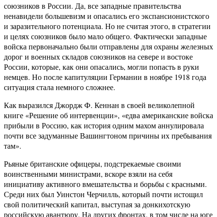
союзников в России. Да, все западные правительства
ненавидели большевизм и опасались его экспансионистского
и заразительного потенциала. Но не считая этого, в стратегии
и целях союзников было мало общего. Фактически западные
войска первоначально были отправлены для охраны железных
дорог и военных складов союзников на севере и востоке
России, которые, как они опасались, могли попасть в руки
немцев. Но после капитуляции Германии в ноябре 1918 года
ситуация стала немного сложнее.
Как выразился Джордж Ф. Кеннан в своей великолепной
книге «Решение об интервенции», «едва американские войска
прибыли в Россию, как история одним махом аннулировала
почти все задуманные Вашингтоном причины их пребывания
там».
Рьяные британские офицеры, подстрекаемые своими
воинственными министрами, вскоре взяли на себя
инициативу активного вмешательства и борьбы с красными.
Среди них был Уинстон Черчилль, который почти истощил
свой политический капитал, выступая за донкихотскую
российскую авантюру. На других фронтах, в том числе на юге