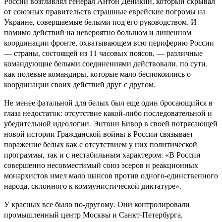
России возглавлял генерал Антон Деникин, который скрывал
от союзных правительств страшные еврейские погромы на
Украине, совершаемые белыми под его руководством. И
помимо действий на невероятно большом и лишенном
координации фронте, охватывающем всю периферию России
— страны, состоящей из 11 часовых поясов, — различные
командующие белыми соединениями действовали, по сути,
как полевые командиры, которые мало беспокоились о
координации своих действий друг с другом.
Не менее фатальной для белых был еще один бросающийся в
глаза недостаток: отсутствие какой-либо последовательной и
убедительной идеологии. Энтони Бивор в своей потрясающей
новой истории Гражданской войны в России связывает
поражение белых как с отсутствием у них политической
программы, так и с нестабильным характером: «В России
совершенно несовместимый союз эсеров и реакционных
монархистов имел мало шансов против одного-единственного
народа, склонного к коммунистической диктатуре».
У красных все было по-другому. Они контролировали
промышленный центр Москвы и Санкт-Петербурга,