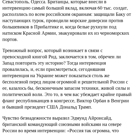
Севастополь, Одесса. Британцы, которые внесли в
интервенцию самый большой вклад, включая 60 тыс. солдат,
расползлись по всем российским окраинам: защищали Баку от
наступающих турок, проводили морские диверсии против
большевиков в Прибалтике и, когда белые рухнули под
натиском Красной Армии, эвакуировали их из черноморских
портов.
Тревожный вопрос, который возникает в связи с
превосходной книгой Рид, заключается в том, обречен ли
Запад повторить эту историю? Тогда интервенция
провалилась, и, если присмотреться, сегодняшняя
интервенция на Украине может показаться столь же
бесполезной перед лицом огромной и решительной России с
ее, казалось бы, бесконечным запасом техники, живой силы и
политической воли. Это то, в чем вас убеждает крайне правый
фланг республиканцев в конгрессе, Виктор Орбан в Венгрии
и бывший президент США Дональд Трамп.
Чувство безнадежности выразил Эдмунд Айронсайд,
британский командующий союзными войсками на севере
России во время интервенции: «Россия так огромна, что