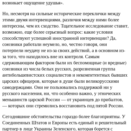
возникает ощущение удушья».
Но, несмотря на сильные исторические переклички между
этими двумя интервенциями, различия между ними более
интересны, чем их сходство. Тщательное исследование ставит,
возможно, еще более серьезный вопрос: какие условия
способствуют успешной иностранной интервенции? Да,
союзники работали неумело, но, честно говоря, они
потерпели неудачу не из-за своих действий, а в основном из-
за того, что находилось вне их контроля. Самым
сдерживающим фактором были их беспомощные (и вредные)
союзники из числа белых русских, разрозненная группа
антибольшевистских социалистов и некомпетентных бывших
царских офицеров, которые в душе были великорусскими
самодержцами. Они не пользовались поддержкой ни у
русского населения, ни, что особенно важно, у этнических
меньшинств царской России — от украинцев до прибалтов,
— которых они стремились восстановить под пятой России.
Сегодняшние обстоятельства гораздо более благоприятны. У
Соединенных Штатов и Европы есть единый и решительный
партнер в лице Украины Зеленского, которая борется с