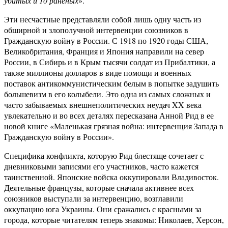
убитых и 10 раненых
».
Эти несчастные представляли собой лишь одну часть из
обширной и злополучной интервенции союзников в
Гражданскую войну в России. С 1918 по 1920 годы США,
Великобритания, Франция и Япония направили на север
России, в Сибирь и в Крым тысячи солдат из Прибалтики, а
также миллионы долларов в виде помощи и военных
поставок антикоммунистическим белым в попытке задушить
большевизм в его колыбели. Это одна из самых сложных и
часто забываемых внешнеполитических неудач XX века
увлекательно и во всех деталях пересказана Анной Рид в ее
новой книге «Маленькая грязная война: интервенция Запада в
Гражданскую войну в России».
Специфика конфликта, которую Рид блестяще сочетает с
дневниковыми записями его участников, часто кажется
таинственной. Японские войска оккупировали Владивосток.
Деятельные французы, которые сначала активнее всех
союзников выступали за интервенцию, возглавили
оккупацию юга Украины. Они сражались с красными за
города, которые читателям теперь знакомы: Николаев, Херсон,