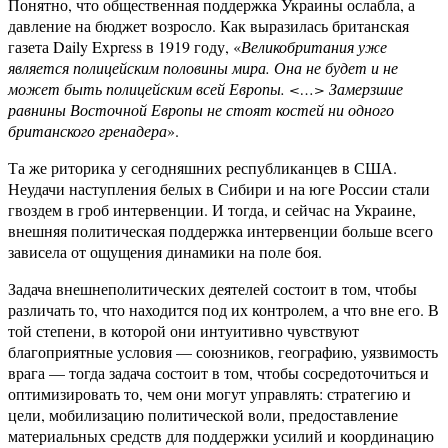
Понятно, что общественная поддержка Украины ослабла, а
давление на бюджет возросло. Как выразилась британская
газета Daily Express в 1919 году, «
Великобритания уже
является полицейским половины мира. Она не будет и не
может быть полицейским всей Европы. <…> Замерзшие
равнины Восточной Европы не стоят костей ни одного
британского гренадера
».
Та же риторика у сегодняшних республиканцев в США.
Неудачи наступления белых в Сибири и на юге России стали
гвоздем в гроб интервенции. И тогда, и сейчас на Украине,
внешняя политическая поддержка интервенции больше всего
зависела от ощущения динамики на поле боя.
Задача внешнеполитических деятелей состоит в том, чтобы
различать то, что находится под их контролем, а что вне его. В
той степени, в которой они интуитивно чувствуют
благоприятные условия — союзников, географию, уязвимость
врага — тогда задача состоит в том, чтобы сосредоточиться и
оптимизировать то, чем они могут управлять: стратегию и
цели, мобилизацию политической воли, предоставление
материальных средств для поддержки усилий и координацию