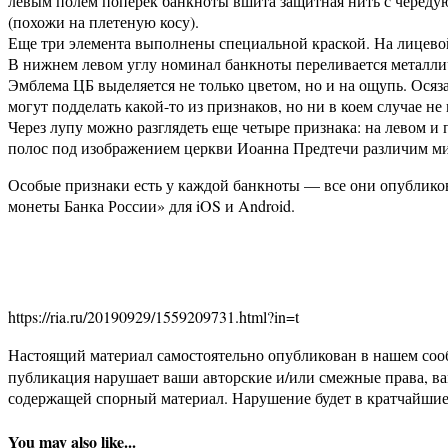
левым полем поперек банкноты вшита защитная нить с череду
(похожи на плетеную косу).
Еще три элемента выполнены специальной краской. На лицевой 
В нижнем левом углу номинал банкноты переливается металлич
Эмблема ЦБ выделяется не только цветом, но и на ощупь. Ося
могут подделать какой-то из признаков, но ни в коем случае не
Через лупу можно разглядеть еще четыре признака: на левом 
полос под изображением церкви Иоанна Предтечи различим мик
Особые признаки есть у каждой банкноты — все они опублико
монеты Банка России» для iOS и Android.
https://ria.ru/20190929/1559209731.html?in=t
Настоящий материал самостоятельно опубликован в нашем соо
публикация нарушает ваши авторские и/или смежные права, в
содержащей спорный материал. Нарушение будет в кратчайшие
You may also like...