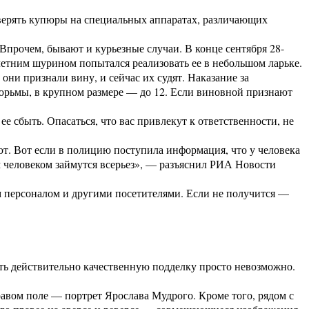
верять купюры на специальных аппаратах, различающих
 Впрочем, бывают и курьезные случаи. В конце сентября 28-
летним шурином попытался реализовать ее в небольшом ларьке.
ни признали вину, и сейчас их судят. Наказание за
тюрьмы, в крупном размере — до 12. Если виновной признают
е сбыть. Опасаться, что вас привлекут к ответственности, не
т. Вот если в полицию поступила информация, что у человека
 человеком займутся всерьез», — разъяснил РИА Новости
м персоналом и другими посетителями. Если не получится —
ть действительно качественную подделку просто невозможно.
равом поле — портрет Ярослава Мудрого. Кроме того, рядом с