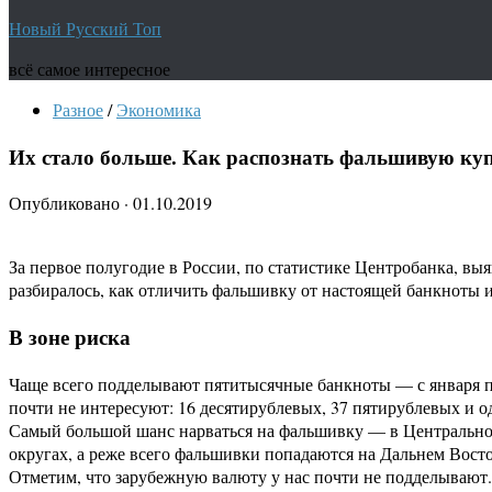
Новый Русский Топ
всё самое интересное
Разное
/
Экономика
Их стало больше. Как распознать фальшивую куп
Опубликовано
·
01.10.2019
За первое полугодие в России, по статистике Центробанка, вы
разбиралось, как отличить фальшивку от настоящей банкноты и 
В зоне риска
Чаще всего подделывают пятитысячные банкноты — с января п
почти не интересуют: 16 десятирублевых, 37 пятирублевых и о
Самый большой шанс нарваться на фальшивку — в Центрально
округах, а реже всего фальшивки попадаются на Дальнем Восто
Отметим, что зарубежную валюту у нас почти не подделывают.