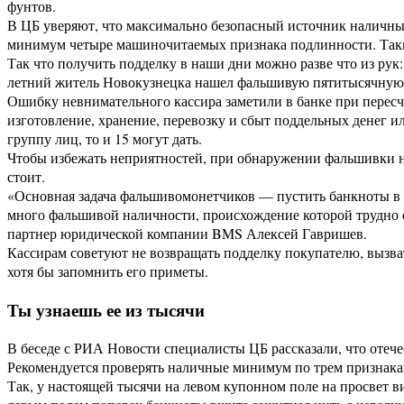
фунтов.
В ЦБ уверяют, что максимально безопасный источник наличн
минимум четыре машиночитаемых признака подлинности. Так
Так что получить подделку в наши дни можно разве что из рук:
летний житель Новокузнецка нашел фальшивую пятитысячную ку
Ошибку невнимательного кассира заметили в банке при пересч
изготовление, хранение, перевозку и сбыт поддельных денег и
группу лиц, то и 15 могут дать.
Чтобы избежать неприятностей, при обнаружении фальшивки над
стоит.
«Основная задача фальшивомонетчиков — пустить банкноты в о
много фальшивой наличности, происхождение которой трудно о
партнер юридической компании BMS Алексей Гавришев.
Кассирам советуют не возвращать подделку покупателю, вызва
хотя бы запомнить его приметы.
Ты узнаешь ее из тысячи
В беседе с РИА Новости специалисты ЦБ рассказали, что оте
Рекомендуется проверять наличные минимум по трем признакам,
Так, у настоящей тысячи на левом купонном поле на просвет в