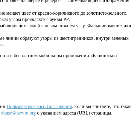
о правее на аверсе и реверсе — совмещающиеся изображения
е меняет цвет от красно-коричневого до золотисто-зеленого.
трым углом проявляются буквы РР.
я слабовидящих людей в левом нижнем углу. Фальшивомонетчики
ные линии образуют узоры из шестигранников, внутри зеленых
».
ожно и в бесплатном мобильном приложении «Банкноты и
ции
Пользовательского Соглашения
. Если вы считаете, что такая
L
abuse@newru.org
с указанием адреса (URL) страницы,