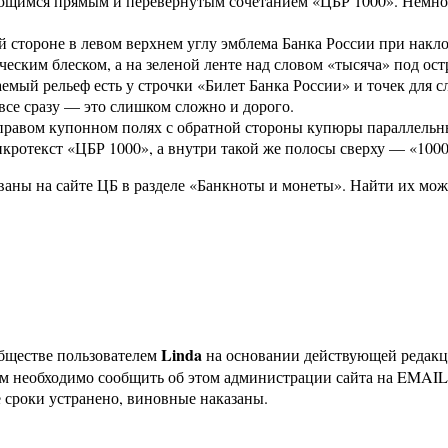
ющимся прямым и перевернутым сочетанием «ЦБР 1000». Немног
стороне в левом верхнем углу эмблема Банка России при наклон
еским блеском, а на зеленой ленте над словом «тысяча» под ос
заемый рельеф есть у строчки «Билет Банка России» и точек дл
 все сразу — это слишком сложно и дорого.
и правом купонном полях с обратной стороны купюры параллель
ротекст «ЦБР 1000», а внутри такой же полосы сверху — «1000
ваны на сайте ЦБ в разделе «Банкноты и монеты». Найти их м
Linda
бществе пользователем
на основании действующей редак
ам необходимо сообщить об этом администрации сайта на EMAI
 сроки устранено, виновные наказаны.