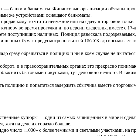
ых — банки и банкоматы. Финансовые организации обязаны про
ими же устройствами оснащают банкоматы.
 продав кому-то что-то ненужное или на сдачу в торговой точке.
пюру во время прогулки и, по версии следствия, вместе с 17-
ете поступивших наличных. Полиция разыскала подозреваемых, о
ли ценных бумаг предусмотрено статьей 186 УК: до восьми лет 
о сразу обращаться в полицию и ни в коем случае не пытаться е
борот, и в правоохранительных органах это прекрасно понимаю
бъяснить бытовыми покупками, тут дело явно нечисто. И таким
ть полицию и попытаться задержать сбытчика вместе с торговы
чественные купюры — одни из самых защищенных в мире и сдела
 хотя на деле их гораздо больше.
идно число «1000» с более темными и светлыми участками, на п