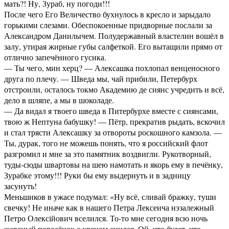
мать?! Ну, Зураб, ну погоди!!!
После чего Его Величество бухнулось в кресло и зарыдало
горькими слезами. Обеспокоенные придворные послали за
Александром Данилычем. Полудержавный властелин вошёл в
залу, утирая жирные губы салфеткой. Его вытащили прямо от
отлично запечённого гусика.
— Ты чего, мин херц? — Алексашка похлопал венценосного
друга по плечу. — Шведа мы, чай прибили, Петербурх
отстроили, осталось токмо Академию де сиянс учредить и всё,
дело в шляпе, а мы в шоколаде.
— Да видал я твоего шведа в Питербурхе вместе с сиянсами,
твою ж Нептуна бабушку! — Пётр, прекратив рыдать, вскочил
и стал трясти Алексашку за отвороты роскошного камзола. —
Ты, дурак, того не можешь понять, что я российский флот
разгромил и мне за это памятник воздвигли. Рукотворный,
туды-сюды швартовы на шею намотать и якорь ему в печёнку,
Зурабке этому!!! Руки бы ему выдернуть и в задницу
засунуть!
Меньшиков в ужасе подумал: «Ну всё, сливай бражку, туши
свечку! Не иначе как в нашего Петра Лексеича нэзалежный
Петро Олексійович вселился. То-то мне сегодня всю ночь
жареный поросёнок с хреном снился. Ой, что будет, что