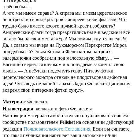
зелёная была.
А что мы имеем справа? А справа мы имеем церетелевское
непотребство в виде ростров с андреевскими флагами. Что
трудно было вместо косого прямой крест изобразить?
Андреевские флаги тогда превратились бы в шведские и всё
встало бы на свои места: «Ура! Мы ломим, гнутся шведы!»
Да, а славно мы вчера на Лукоморском Перекрёстке Миров
под дубом с Учёным Котом и Фелискетом на троих
валерьяночки сообразили под малосольную сёмгу… —
Василий свернулся клубком и в полудрёме закончил свою
мысль. — А всё-таки подсунуть герру Питеру фотки
церетелевского монстра отнюдь не плодотворная дебютная
идея! Чуть ведь не зашиб, зараза! Ладно Фелискет Данилычу
вовремя свои питерские фотки сунул».
Материал
: Фелискет
Иллюстрация
: коллажи и фото Фелискета
Настоящий материал самостоятельно опубликован в нашем
Felisket
сообществе пользователем
на основании действующей
редакции
Пользовательского Соглашения
. Если вы считаете,
что такая публикация нарушает ваши авторские и/или