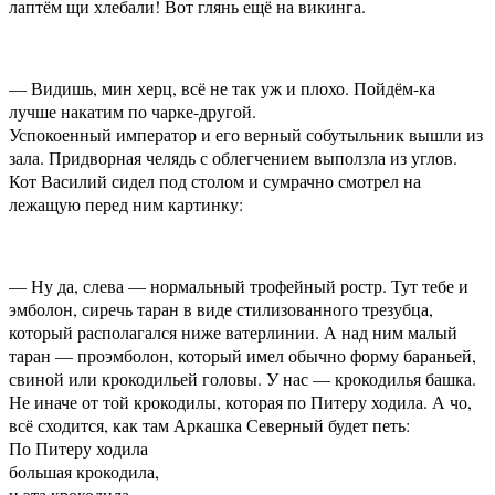
лаптём щи хлебали! Вот глянь ещё на викинга.
— Видишь, мин херц, всё не так уж и плохо. Пойдём-ка
лучше накатим по чарке-другой.
Успокоенный император и его верный собутыльник вышли из
зала. Придворная челядь с облегчением выползла из углов.
Кот Василий сидел под столом и сумрачно смотрел на
лежащую перед ним картинку:
— Ну да, слева — нормальный трофейный ростр. Тут тебе и
эмболон, сиречь таран в виде стилизованного трезубца,
который располагался ниже ватерлинии. А над ним малый
таран — проэмболон, который имел обычно форму бараньей,
свиной или крокодильей головы. У нас — крокодилья башка.
Не иначе от той крокодилы, которая по Питеру ходила. А чо,
всё сходится, как там Аркашка Северный будет петь:
По Питеру ходила
большая крокодила,
и эта крокодила