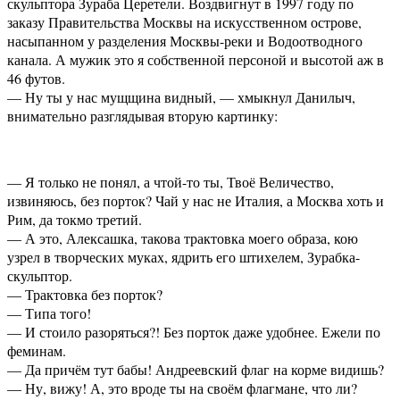
скульптора Зураба Церетели. Воздвигнут в 1997 году по
заказу Правительства Москвы на искусственном острове,
насыпанном у разделения Москвы-реки и Водоотводного
канала. А мужик это я собственной персоной и высотой аж в
46 футов.
— Ну ты у нас мущщина видный, — хмыкнул Данилыч,
внимательно разглядывая вторую картинку:
— Я только не понял, а чтой-то ты, Твоё Величество,
извиняюсь, без порток? Чай у нас не Италия, а Москва хоть и
Рим, да токмо третий.
— А это, Алексашка, такова трактовка моего образа, кою
узрел в творческих муках, ядрить его штихелем, Зурабка-
скульптор.
— Трактовка без порток?
— Типа того!
— И стоило разоряться?! Без порток даже удобнее. Ежели по
феминам.
— Да причём тут бабы! Андреевский флаг на корме видишь?
— Ну, вижу! А, это вроде ты на своём флагмане, что ли?