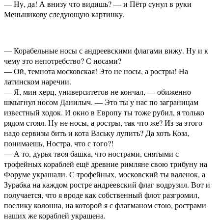
— Ну, да! А внизу что видишь? — и Пётр сунул в руки
Меньшикову следующую картинку.
— Корабельные носы с андреевскими флагами вижу. Ну и к
чему это непотребство? С носами?
— Ой, темнота московская! Это не носы, а ростры! На
латинском наречии.
— Я, мин херц, университетов не кончал, — обиженно
шмыгнул носом Данилыч. — Это ты у нас по заграницам
известный ходок. И окно в Европу ты тоже рубил, я только
рядом стоял. Ну не носы, а ростры, так что же? Из-за этого
надо сервизы бить и кота Ваську лупить? Да хоть Коза,
понимаешь, Ностра, что с того?!
— А то, дурья твоя башка, что нострами, снятыми с
трофейных кораблей ещё древние римляне свою трибуну на
Форуме украшали. С трофейных, московский ты валенок, а
Зурабка на каждом ростре андреевский флаг водрузил. Вот и
получается, что я вроде как собственный флот разгромил,
поелику колонна, на которой я с флагманом стою, рострами
наших же кораблей украшена.