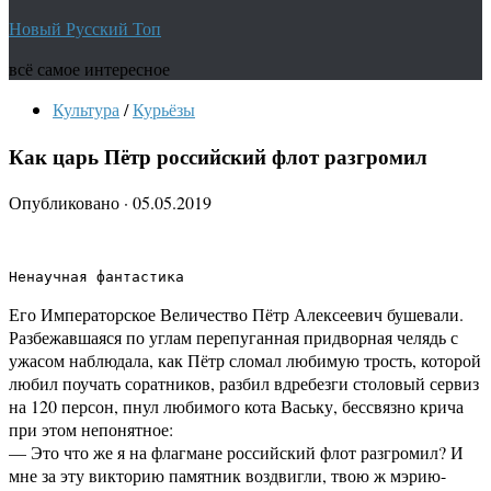
Новый Русский Топ
всё самое интересное
Культура
/
Курьёзы
Как царь Пётр российский флот разгромил
Опубликовано
·
05.05.2019
Ненаучная фантастика
Его Императорское Величество Пётр Алексеевич бушевали.
Разбежавшаяся по углам перепуганная придворная челядь с
ужасом наблюдала, как Пётр сломал любимую трость, которой
любил поучать соратников, разбил вдребезги столовый сервиз
на 120 персон, пнул любимого кота Ваську, бессвязно крича
при этом непонятное:
— Это что же я на флагмане российский флот разгромил? И
мне за эту викторию памятник воздвигли, твою ж мэрию-