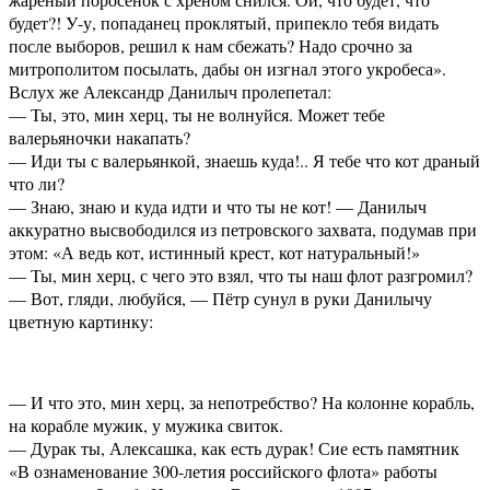
будет?! У-у, попаданец проклятый, припекло тебя видать
после выборов, решил к нам сбежать? Надо срочно за
митрополитом посылать, дабы он изгнал этого укробеса».
Вслух же Александр Данилыч пролепетал:
— Ты, это, мин херц, ты не волнуйся. Может тебе
валерьяночки накапать?
— Иди ты с валерьянкой, знаешь куда!.. Я тебе что кот драный
что ли?
— Знаю, знаю и куда идти и что ты не кот! — Данилыч
аккуратно высвободился из петровского захвата, подумав при
этом: «А ведь кот, истинный крест, кот натуральный!»
— Ты, мин херц, с чего это взял, что ты наш флот разгромил?
— Вот, гляди, любуйся, — Пётр сунул в руки Данилычу
цветную картинку:
— И что это, мин херц, за непотребство? На колонне корабль,
на корабле мужик, у мужика свиток.
— Дурак ты, Алексашка, как есть дурак! Сие есть памятник
«В ознаменование 300-летия российского флота» работы