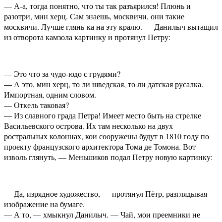
— А-а, тогда понятно, что ты так разъярился! Плюнь и
разотри, мин херц. Сам знаешь, москвичи, они такие
москвичи. Лучше глянь-ка на эту кралю. — Данилыч вытащил
из отворота камзола картинку и протянул Петру:
— Это что за чудо-юдо с грудями?
— А это, мин херц, то ли шведская, то ли датская русалка.
Импортная, одним словом.
— Откель таковая?
— Из славного града Петра! Имеет место быть на стрелке
Васильевского острова. Их там несколько на двух
ростральных колоннах, кои сооружены будут в 1810 году по
проекту французского архитектора Тома де Томона. Вот
изволь глянуть, — Меньшиков подал Петру новую картинку:
— Да, изрядное художество, — протянул Пётр, разглядывая
изображение на бумаге.
— А то, — хмыкнул Данилыч. — Чай, мои преемники не