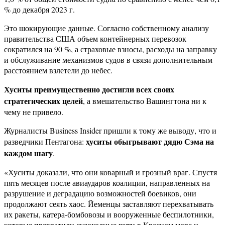
% до декабря 2023 г.
Это шокирующие данные. Согласно собственному анализу
правительства США объем контейнерных перевозок
сократился на 90 %, а страховые взносы, расходы на заправку
и обслуживание механизмов судов в связи дополнительным
расстоянием взлетели до небес.
Хуситы преимущественно достигли всех своих
стратегических целей
, а вмешательство Вашингтона ни к
чему не привело.
Журналисты Business Insider пришли к тому же выводу, что и
хуситы обыгрывают дядю Сэма на
разведчики Пентагона:
каждом шагу
.
«Хуситы доказали, что они коварный и грозный враг. Спустя
пять месяцев после авиаударов коалиции, направленных на
разрушение и деградацию возможностей боевиков, они
продолжают сеять хаос. Йеменцы заставляют перехватывать
их ракеты, катера-бомбовозы и вооруженные беспилотники,
которые превратили судоходные пути в Красном море и