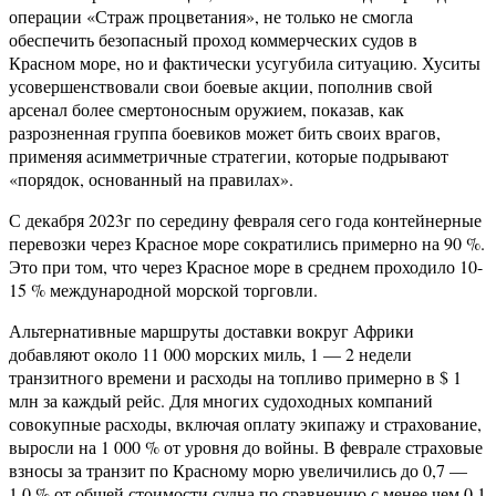
операции «Страж процветания», не только не смогла
обеспечить безопасный проход коммерческих судов в
Красном море, но и фактически усугубила ситуацию. Хуситы
усовершенствовали свои боевые акции, пополнив свой
арсенал более смертоносным оружием, показав, как
разрозненная группа боевиков может бить своих врагов,
применяя асимметричные стратегии, которые подрывают
«порядок, основанный на правилах».
С декабря 2023г по середину февраля сего года контейнерные
перевозки через Красное море сократились примерно на 90 %.
Это при том, что через Красное море в среднем проходило 10-
15 % международной морской торговли.
Альтернативные маршруты доставки вокруг Африки
добавляют около 11 000 морских миль, 1 — 2 недели
транзитного времени и расходы на топливо примерно в $ 1
млн за каждый рейс. Для многих судоходных компаний
совокупные расходы, включая оплату экипажу и страхование,
выросли на 1 000 % от уровня до войны. В феврале страховые
взносы за транзит по Красному морю увеличились до 0,7 —
1,0 % от общей стоимости судна по сравнению с менее чем 0,1