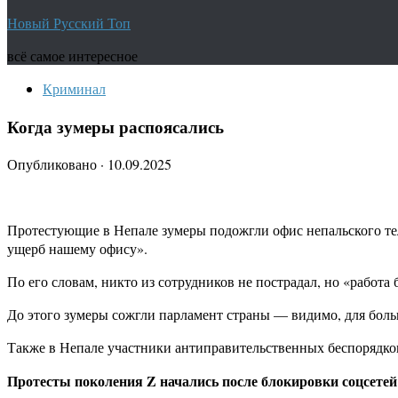
Новый Русский Топ
всё самое интересное
Криминал
Когда зумеры распоясались
Опубликовано
·
10.09.2025
Протестующие в Непале зумеры подожгли офис непальского тел
ущерб нашему офису».
По его словам, никто из сотрудников не пострадал, но «работа
До этого зумеры сожгли парламент страны — видимо, для бол
Также в Непале участники антиправительственных беспорядко
Протесты поколения Z начались после блокировки соцсетей