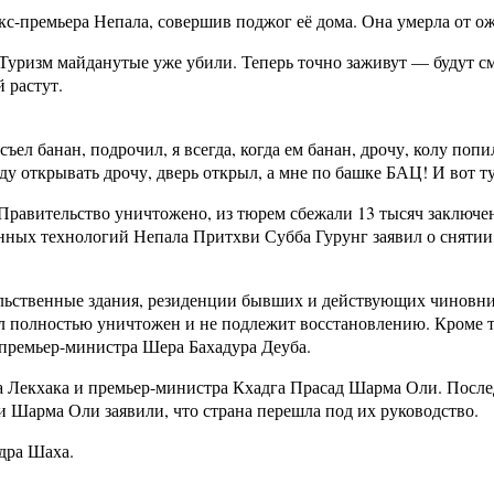
с-премьера Непала, совершив поджог её дома. Она умерла от ож
. Туризм майданутые уже убили. Теперь точно заживут — будут с
 растут.
съел банан, подрочил, я всегда, когда ем банан, дрочу, колу поп
 иду открывать дрочу, дверь открыл, а мне по башке БАЦ! И вот 
Правительство уничтожено, из тюрем сбежали 13 тысяч заключе
ных технологий Непала Притхви Субба Гурунг заявил о снятии з
ственные здания, резиденции бывших и действующих чиновнико
 полностью уничтожен и не подлежит восстановлению. Кроме т
 премьер-министра Шера Бахадура Деуба.
екхака и премьер-министра Кхадга Прасад Шарма Оли. Последне
и Шарма Оли заявили, что страна перешла под их руководство.
дра Шаха.