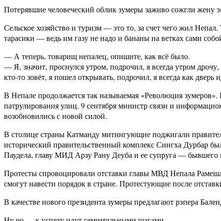
Потерявшие человеческий облик зумеры заживо сожгли жену эк
Сельское хозяйство и туризм — это то, за счет чего жил Непал
тарасики — ведь им газу не надо и бананы на ветках сами собой
— А теперь, товарищ непалец, опишите, как всё было.
— Я, значит, проснулся утром, подрочил, я всегда утром дрочу, 
кто-то зовёт, я пошел открывать, подрочил, я всегда как дверь
В Непале продолжается так называемая «Революция зумеров». 
патрулирования улиц. 9 сентября министр связи и информацион
возобновились с новой силой.
В столице страны Катманду митингующие поджигали правитель
исторический правительственный комплекс Сингха Дурбар был
Паудела, главу МИД Арзу Рану Деуба и ее супруга — бывшего
Протесты спровоцировали отставки главы МВД Непала Рамеша Л
смогут навести порядок в стране. Протестующие после отставк
В качестве нового президента зумеры предлагают рэпера Бален
Ну чо — к успеху идут семимильными шагами.