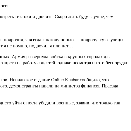
огов.
мотреть тиктоки и дрочить. Скоро жить будут лучше, чем
ил, подрочил, я всегда как колу попью — подрочу, тут с улицы
тут я не помню, подрочил я или нет…
нных. Армия развернула войска в крупных городах для
апрета на работу соцсетей, однако несмотря на это беспорядки
в. Непальское издание Online Khabar сообщило, что
ого, демонстранты напали на министра финансов Прасада
го уйти с поста убедили военные, заявив, что только так