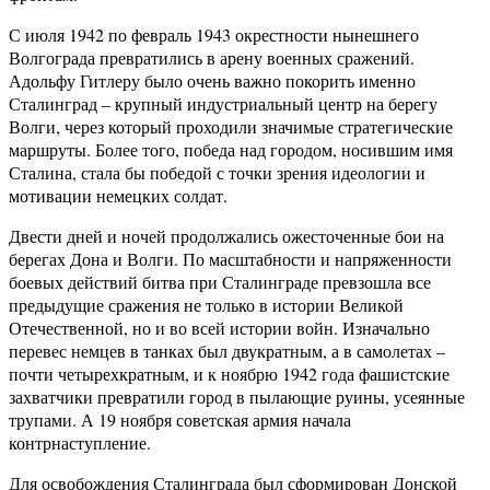
С июля 1942 по февраль 1943 окрестности нынешнего
Волгограда превратились в арену военных сражений.
Адольфу Гитлеру было очень важно покорить именно
Сталинград – крупный индустриальный центр на берегу
Волги, через который проходили значимые стратегические
маршруты. Более того, победа над городом, носившим имя
Сталина, стала бы победой с точки зрения идеологии и
мотивации немецких солдат.
Двести дней и ночей продолжались ожесточенные бои на
берегах Дона и Волги. По масштабности и напряженности
боевых действий битва при Сталинграде превзошла все
предыдущие сражения не только в истории Великой
Отечественной, но и во всей истории войн. Изначально
перевес немцев в танках был двукратным, а в самолетах –
почти четырехкратным, и к ноябрю 1942 года фашистские
захватчики превратили город в пылающие руины, усеянные
трупами. А 19 ноября советская армия начала
контрнаступление.
Для освобождения Сталинграда был сформирован Донской