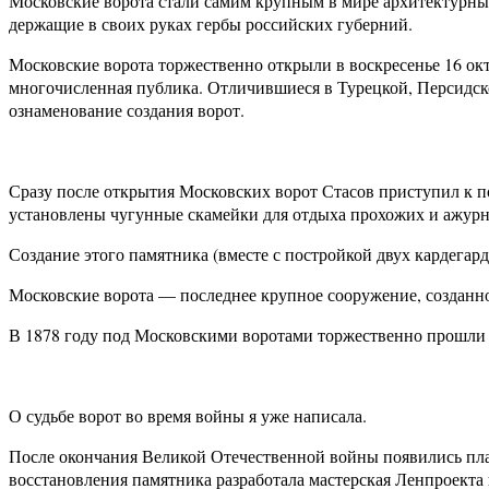
Московские ворота стали самим крупным в мире архитектурным
держащие в своих руках гербы российских губерний.
Московские ворота торжественно открыли в воскресенье 16 окт
многочисленная публика. Отличившиеся в Турецкой, Персидс
ознаменование создания ворот.
Сразу после открытия Московских ворот Стасов приступил к 
установлены чугунные скамейки для отдыха прохожих и ажурн
Создание этого памятника (вместе с постройкой двух кардегард
Московские ворота — последнее крупное сооружение, созданн
В 1878 году под Московскими воротами торжественно прошли 
О судьбе ворот во время войны я уже написала.
После окончания Великой Отечественной войны появились пла
восстановления памятника разработала мастерская Ленпроекта 