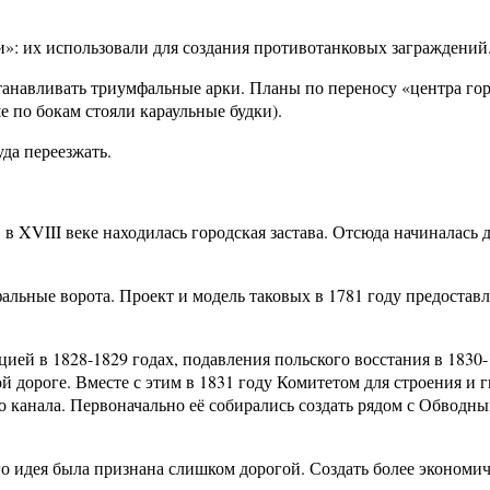
ли»: их использовали для создания противотанковых заграждений
танавливать триумфальные арки. Планы по переносу «центра го
е по бокам стояли караульные будки).
уда переезжать.
в XVIII веке находилась городская застава. Отсюда начиналась 
альные ворота. Проект и модель таковых в 1781 году предостав
ией в 1828-1829 годах, подавления польского восстания в 1830-
й дороге. Вместе с этим в 1831 году Комитетом для строения и
о канала. Первоначально её собирались создать рядом с Обводн
Его идея была признана слишком дорогой. Создать более эконо