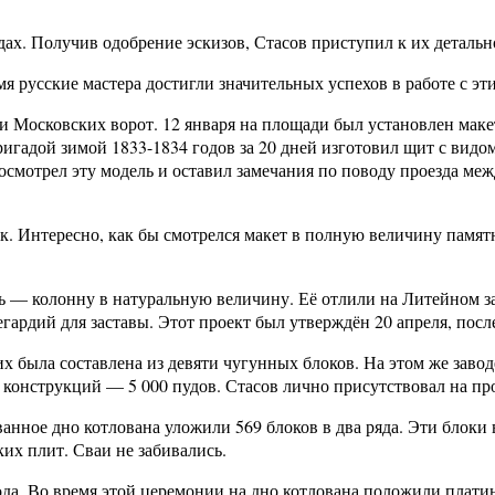
дах. Получив одобрение эскизов, Стасов приступил к их детальн
я русские мастера достигли значительных успехов в работе с эт
и Московских ворот. 12 января на площади был установлен маке
игадой зимой 1833-1834 годов за 20 дней изготовил щит с видо
 осмотрел эту модель и оставил замечания по поводу проезда ме
ик. Интересно, как бы смотрелся макет в полную величину пам
 — колонну в натуральную величину. Её отлили на Литейном зав
гардий для заставы. Этот проект был утверждён 20 апреля, посл
их была составлена из девяти чугунных блоков. На этом же зав
 конструкций — 5 000 пудов. Стасов лично присутствовал на про
ованное дно котлована уложили 569 блоков в два ряда. Эти блок
их плит. Сваи не забивались.
ода. Во время этой церемонии на дно котлована положили плати