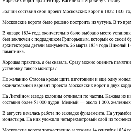
Нарвских ворот архитектору Василию Петровичу Стасову.
Зодчий составил свой проект Московских ворот в 1832-1833 го
Московские ворота было решено построить из чугуна. В то врем
В январе 1834 года окончательно было выбрано место установк
был заключён с подрядчиком Григорьевым, который со своей бр
архитектором детали монумента. 26 марта 1834 года Николай I
памятника.
Хорошая практика, я бы сказала. Сразу можно оценить памятн
установку такого монстра?
По желанию Стасова кроме щита изготовили и ещё одну модель
окончательный вариант проекта Московских ворот и двух корде
На Литейном заводе колонны отливали по частям. Каждая из н
составил более 51 000 пудов. Медный — около 1 000, железных
В августе началась работа по закладке фундамента. На утрамб
монастыря. На них уложили четырёхметровый слой из тосненск
Московские ворота торжественно заложили 14 сентября 1834 г