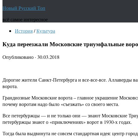
Новый Русский Топ
всё самое интересное
История
/
Культура
Куда переезжали Московские триумфальные воро
Опубликовано
·
30.03.2018
Дорогие жители Санкт-Петербурга и все-все-все. Аллаверды ва
ворота.
Грандиозные Московские ворота – главное украшение Московско
почему воротам надо было «съезжать» со своего места.
Все петербуржцы — и не только они — знают Московские Триум
петербуржцы знают о «приключениях» ворот в 1930-х годах.
Тогда была выдвинута не совсем стандартная идея: центр горо