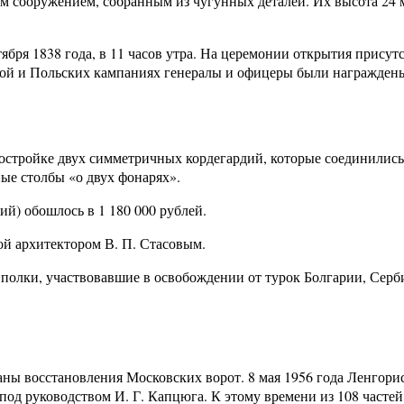
 сооружением, собранным из чугунных деталей. Их высота 24 м
ября 1838 года, в 11 часов утра. На церемонии открытия прису
кой и Польских кампаниях генералы и офицеры были награжден
постройке двух симметричных кордегардий, которые соединились
ые столбы «о двух фонарях».
ий) обошлось в 1 180 000 рублей.
ой архитектором В. П. Стасовым.
полки, участвовавшие в освобождении от турок Болгарии, Серб
ны восстановления Московских ворот. 8 мая 1956 года Ленгори
под руководством И. Г. Капцюга. К этому времени из 108 часте