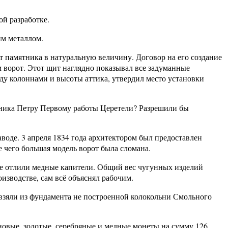
ой разработке.
им металлом.
т памятника в натуральную величину. Договор на его создание
м ворот. Этот щит наглядно показывал все задуманные
жду колоннами и высоты аттика, утвердил место установки
ятника Петру Первому работы Церетели? Разрешили бы
оде. 3 апреля 1834 года архитектором был предоставлен
е чего большая модель ворот была сломана.
оде отлили медные капители. Общий вес чугунных изделий
изводстве, сам всё объяснял рабочим.
и взяли из фундамента не построенной колокольни Смольного
новые, золотые, серебряные и медные монеты на сумму 126