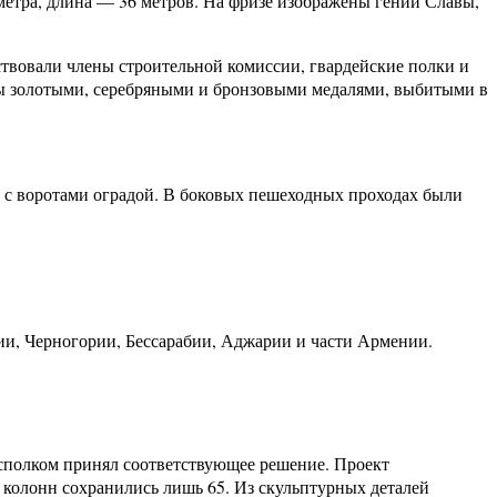
етра, длина — 36 метров. На фризе изображены гении Славы,
тствовали члены строительной комиссии, гвардейские полки и
ы золотыми, серебряными и бронзовыми медалями, выбитыми в
 с воротами оградой. В боковых пешеходных проходах были
ии, Черногории, Бессарабии, Аджарии и части Армении.
сполком принял соответствующее решение. Проект
й колонн сохранились лишь 65. Из скульптурных деталей