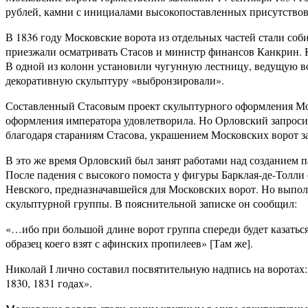
рублей, камни с инициалами высокопоставленных присутствов
В 1836 году Московские ворота из отдельных частей стали соб
приезжали осматривать Стасов и министр финансов Канкрин. К
В одной из колонн установили чугунную лестницу, ведущую в
декоративную скульптуру «выбронзировали».
Составленный Стасовым проект скульптурного оформления Моск
оформления императора удовлетворила. Но Орловский запросил
благодаря стараниям Стасова, украшением Московских ворот за
В это же время Орловский был занят работами над созданием 
После падения с высокого помоста у фигуры Барклая-де-Толли 
Невского, предназначавшейся для Московских ворот. Но выполн
скульптурной группы. В пояснительной записке он сообщил:
«…ибо при большой длине ворот группа спереди будет казаться
образец коего взят с афинских пропилеев» [Там же].
Николай I лично составил посвятительную надпись на воротах
1830, 1831 годах».