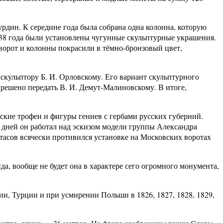
урдин. К середине года была собрана одна колонна, которую
838 года были установлены чугунные скульптурные украшения.
ворот и колонны покрасили в тёмно-бронзовый цвет,
скульптору Б. И. Орловскому. Его вариант скульптурного
 решено передать В. И. Демут-Малиновскому. В итоге,
ские трофеи и фигуры гениев с гербами русских губерний.
х дней он работал над эскизом модели группы Александра
Стасов всячески противился установке на Московских воротах
а, вообще не будет она в характере сего огромного монумента,
и, Турции и при усмирении Польши в 1826, 1827, 1828, 1829,