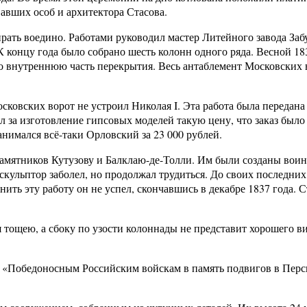
авших особ и архитектора Стасова.
ирать воедино. Работами руководил мастер Литейного завода Заб
 концу года было собрано шесть колонн одного ряда. Весной 1
о внутреннюю часть перекрытия. Весь антаблемент Московских 
овских ворот не устроил Николая I. Эта работа была передана 
 за изготовление гипсовых моделей такую цену, что заказ было
нимался всё-таки Орловский за 23 000 рублей.
памятников Кутузову и Балклаю-де-Толли. Им были созданы воин
скульптор заболел, но продолжал трудиться. До своих последни
ить эту работу он не успел, скончавшись в декабре 1837 года. 
 тощею, а сбоку по узости колоннады не представит хорошего вид
: «Победоносным Российским войскам в память подвигов в Перси