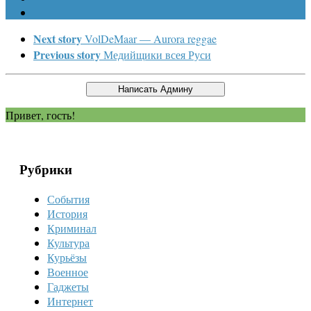
Next story
VolDeMaar — Aurora reggae
Previous story
Медийщики всея Руси
Привет, гость!
Рубрики
События
История
Криминал
Культура
Курьёзы
Военное
Гаджеты
Интернет