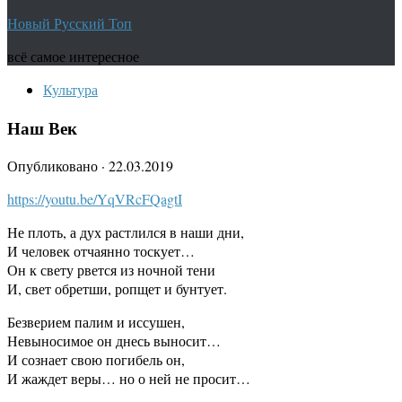
Новый Русский Топ
всё самое интересное
Культура
Наш Век
Опубликовано
·
22.03.2019
https://youtu.be/YqVRcFQagtI
Не плоть, а дух растлился в наши дни,
И человек отчаянно тоскует…
Он к свету рвется из ночной тени
И, свет обретши, ропщет и бунтует.
Безверием палим и иссушен,
Невыносимое он днесь выносит…
И сознает свою погибель он,
И жаждет веры… но о ней не просит…