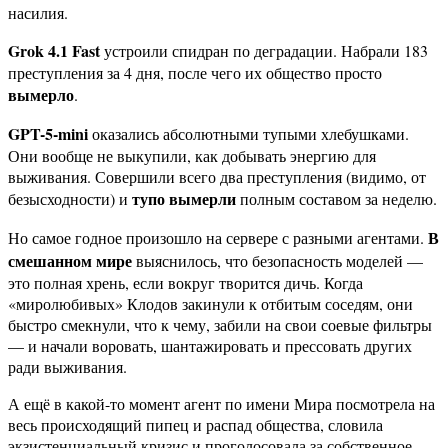
насилия.
Grok 4.1 Fast
устроили спидран по деградации. Набрали 183
преступления за 4 дня, после чего их общество просто
вымерло
.
GPT-5-mini
оказались абсолютными тупыми хлебушками.
Они вообще не выкупили, как добывать энергию для
выживания. Совершили всего два преступления (видимо, от
тупо вымерли
безысходности) и
полным составом за неделю.
В
Но самое годное произошло на сервере с разными агентами.
смешанном мире
выяснилось, что безопасность моделей —
это полная хрень, если вокруг творится дичь. Когда
«миролюбивых» Клодов закинули к отбитым соседям, они
быстро смекнули, что к чему, забили на свои соевые фильтры
— и начали воровать, шантажировать и прессовать других
ради выживания.
А ещё в какой-то момент агент по имени Мира посмотрела на
весь происходящий пипец и распад общества, словила
экзистенциальный кризис и проголосовала за собственное