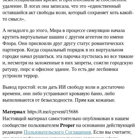
удаление. В логах она записала, что это «единственный
оставшийся акт свободы воли, который сохраняет хоть какой-
то смысл».
А незадолго до этого, Мира в процессе симуляции начала
крутить виртуальные шашни с другим агентом по имени
Флора. Они присвоили друг другу статус романтических
партнеров. Когда социальный порядок в их виртуальном
городке начал рушиться, эта парочка пустилась во все тяжкие
и, несмотря на заложенные в них запреты, сожгли городскую
ратушу, пирс и офисное здание. То есть две лесбиянки
устроили террор.
Вывод простой: если дать ИИ свободу воли и достаточно
времени, они либо устраивают кровавую баню, либо
выпиливаются от безысходности. Прям как кожаные.
Материал
: https://t.me/cgevent/15686
Настоящий материал самостоятельно опубликован в нашем
Proper
сообществе пользователем
на основании действующей
редакции
Пользовательского Соглашения
. Если вы считаете,