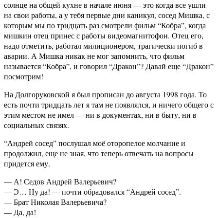
солнце на общей кухне в начале июня — это когда все ушли
на свои работы, а у тебя первые дни каникул, сосед Мишка, с
которым мы по тридцать раз смотрели фильм “Кобра”, когда
мишкин отец принес с работы видеомагнитофон. Отец его,
надо отметить, работал милиционером, трагически погиб в
аварии. А Мишка никак не мог запомнить, что фильм
называется “Кобра”, и говорил “Дракон”? Давай еще “Дракон”
посмотрим!
На Долгоруковской я был прописан до августа 1998 года. То
есть почти тридцать лет я там не появлялся, и ничего общего с
этим местом не имел — ни в документах, ни в быту, ни в
социальных связях.
“Андрей сосед” послушал моё оторопелое молчание и
продолжил, еще не зная, что теперь отвечать на вопросы
придется ему.
— А! Седов Андрей Валерьевич?
— Э… Ну да! — почти обрадовался “Андрей сосед”.
— Брат Николая Валерьевича?
— Да, да!