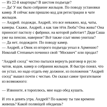
— Из 22-й квартиры? В шестом подъезде?
— Да! У нас было собрание жильцов. По поводу установки
камер. Я сейчас вам пришлю код для регистрации в чате
жильцов.
— Андрей. подожди, Андрей, это все неважно, код, чаты,
камеры. Скажи, Андрей, а как там тётя Люба? Она жива? Она
приносит пастилу с фабрики, на которой работает? Дядя Саша
уже на пенсии, наверное? Всё также ссыт мимо унитаза?
— Да нет, подождите. По поводу камер.
— Андрей, а Овик из второго подъезда уехал в Армению?
Николай Степаныч починил свой “Москвич” или продал?
“Андрей сосед” честно пытался вернуть разговор в русло
чатов, кодов, камер и собрания жильцов. Я быстро понял, что
он устал, но надо отдать ему должное, из положения “Андрей
сосед” вышел почти с честью. Он сказал самое трогательное
из возможного:
— Извините, я тороплюсь, мне надо обед кушать.
И это в девять утра, Андрей? По какому ты там времени
живешь? Какой полянiцей обедаешь?