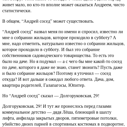
живет мало, но кто-то вполне может оказаться Андреем, чисто
статистически.
В общем, “Андрей сосед” может существовать.
“Андрей сосед” назвал меня по имени и спросил, известно ли
мне о собрании жильцов, которое проходило в субботу? А
мне, надо отметить, натурально известно о собрании жильцов,
которое проходило в субботу. И был это собрание
собственников садоводческого товарищества. То есть это
было на даче. Но я подумал — а с чего бы мне какой-то сосед
по даче, которого я даже не знаю, станет звонить? Пусть даже
и было собрание жильцов? Поэтому я уточнил — сосед
откуда? И вот дальше я ожидал любого ответа. Дача, дом,
квартира родителей, Галапагосы, Юпитер.
Но “Андрей сосед” сказал — Долгоруковская, 29!
Долгоруковская, 29! И тут же пронеслось перед глазами
коммунальное детство — дядя Лёша, блюющий в шахту
лифта, анфилада закрытых дворов, пятиметровые потолки,
убийство двоих парней в спортивных костюмах в подворотне,