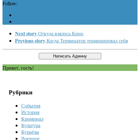
Follow:
Next story
Откуда взялось Кино
Previous story
Когда Терминатор терминировал себя
Привет, гость!
Рубрики
События
История
Криминал
Культура
Курьёзы
Военное