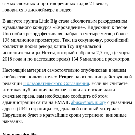
самых сложных и противоречивых годов 21 века», —
говорится в дисклеймере к видео.
В августе группа Little Big стала абсолютным рекордсменом
музыкального конкурса «Евровидение». Видеоклип к песне
Uno побил рекорд фестиваля, набрав за четыре месяца более
138 миллионов просмотров. Так, на секундочку, российский
коллектив побил рекорд клипа Toy израильской
исполнительницы Нетты, который набрал за 2,5 года (с марта
2018 года и по настоящее время) 134,5 миллиона просмотров.
Настоящий материал самостоятельно опубликован в нашем
Proper
сообществе пользователем
на основании действующей
редакции
Пользовательского Соглашения
. Если вы считаете,
что такая публикация нарушает ваши авторские и/или
смежные права, вам необходимо сообщить об этом
администрации сайта на EMAIL
abuse@newru.org
с указанием
адреса (URL) страницы, содержащей спорный материал.
Нарушение будет в кратчайшие сроки устранено, виновные
наказаны.
You may also like...