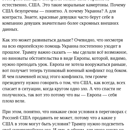
естественно, США. Это такие моральные камертоны. Почему
США безупречны — понятно. А почему Украина? А для
контраста. Знаете, красивые девушки часто берут себе в
компанию девушек значительно более скромных внешних
данных.
Как это может развиваться дальше? Очевидно, что несмотря
на всю европейскую помощь Украина постепенно уходит в
прошлое. Трампу важно сказать — мы сделали всё возможное,
но виноваты обстоятельства в виде Европы, которой, видимо,
нужно преподать урок. Европа не хотела вооружаться раньше,
вот получает теперь тупиковый военный конфликт под боком.
И чем плачевней исход этого конфликта, тем громче
президенту нужно говорить о том, что США, как всегда, всех
спасает в ситуации, когда кругом одно зло. А что спасти не
получилось, так вот это потому что вы — Европа — себя
плохо вели.
При этом, понятно, что никакие свои условия в переговорах с
Россией США продавить не может, потому что а какие у
США в этом могут быть условия? Трампу нужно подсветить
своё супергеройское эго. И ему, в общем, для этого никто не