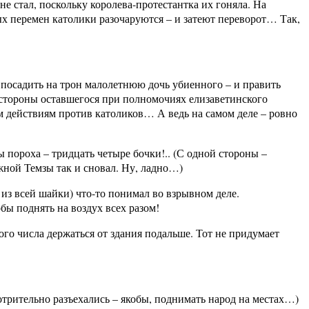
не стал, поскольку королева-протестантка их гоняла. На
ых перемен католики разочаруются – и затеют переворот… Так,
, посадить на трон малолетнюю дочь убиенного – и править
 стороны оставшегося при полномочиях елизаветинского
м действиям против католиков… А ведь на самом деле – ровно
ы пороха – тридцать четыре бочки!.. (С одной стороны –
ежной Темзы так и сновал. Ну, ладно…)
 из всей шайки) что-то понимал во взрывном деле.
ы поднять на воздух всех разом!
го числа держаться от здания подальше. Тот не придумает
трительно разъехались – якобы, поднимать народ на местах…)