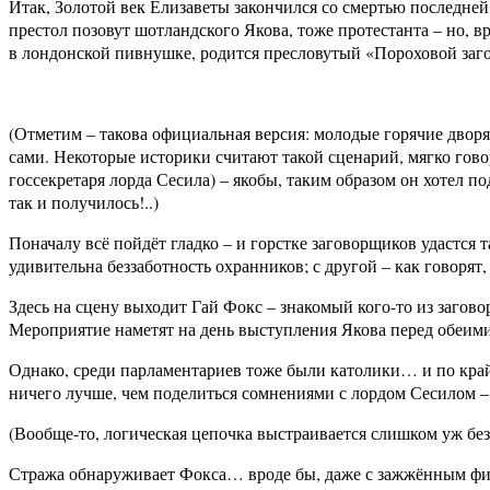
Итак, Золотой век Елизаветы закончился со смертью последней 
престол позовут шотландского Якова, тоже протестанта – но, 
в лондонской пивнушке, родится пресловутый «Пороховой заг
(Отметим – такова официальная версия: молодые горячие дворя
сами. Некоторые историки считают такой сценарий, мягко гов
госсекретаря лорда Сесила) – якобы, таким образом он хотел 
так и получилось!..)
Поначалу всё пойдёт гладко – и горстке заговорщиков удастся 
удивительна беззаботность охранников; с другой – как говорят,
Здесь на сцену выходит Гай Фокс – знакомый кого-то из загов
Мероприятие наметят на день выступления Якова перед обеими
Однако, среди парламентариев тоже были католики… и по край
ничего лучше, чем поделиться сомнениями с лордом Сесилом –
(Вообще-то, логическая цепочка выстраивается слишком уж без
Стража обнаруживает Фокса… вроде бы, даже с зажжённым фит