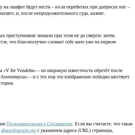
у на эшафот будут нести – из-за перебитых при допросах ног –
атают, и, после непродолжительного суда, казнят.
 преступников: вешали при этом не до смерти; затем,
петле, что благополучно сломает себе шею уже на первом
 «V for Vendetta» – но широкую известность обретёт после
Анонимусы» – и с тех пор это изображение победно шествует
стория.
ции
Пользовательского Соглашения
. Если вы считаете, что такая
L
abuse@newru.org
с указанием адреса (URL) страницы,