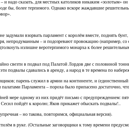
– и надо сказать, для местных католиков никаким «золотым» он 
вроде бы, более терпимого. Однако вскоре жаждавшие решительн
овор».
не задумали взорвать парламент с королём вместе, поднять бунт
оря, непродуманным – и подозревают провокацию (например, со
подтолкнуть излишне веротерпимого монарха к более решительны
тайно свезти в подвал под Палатой Лордов две с половиной тонн
 эти подвалы сдавались в аренду, а народ в те времена по набер
орщиков; парень служил в армии на континенте, и (единственный
 палатами Парламента – пороха было припасено достаточно, чтоб
ней мере одному из них придёт письмо с предупреждением: пято
 Сесил пойдёт к королю; Яков прикажет обыскать подвалы!..
упречная – но такова, повторимся, официальная версия).
илём в руке. (Остальные заговорщики к тому времени предусмо