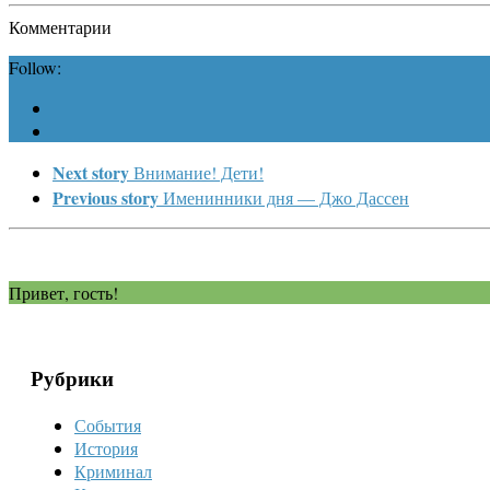
Комментарии
Follow:
Next story
Внимание! Дети!
Previous story
Именинники дня — Джо Дассен
Привет, гость!
Рубрики
События
История
Криминал