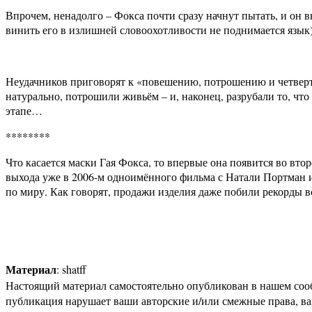
Впрочем, ненадолго – Фокса почти сразу начнут пытать, и он в
винить его в излишней словоохотливости не поднимается язык).
Неудачников приговорят к «повешению, потрошению и четверто
натурально, потрошили живьём – и, наконец, разрубали то, что 
этапе…
********
Что касается маски Гая Фокса, то впервые она появится во вто
выхода уже в 2006-м одноимённого фильма с Натали Портман и
по миру. Как говорят, продажи изделия даже побили рекорды 
Материал
: shatff
Настоящий материал самостоятельно опубликован в нашем соо
публикация нарушает ваши авторские и/или смежные права, в