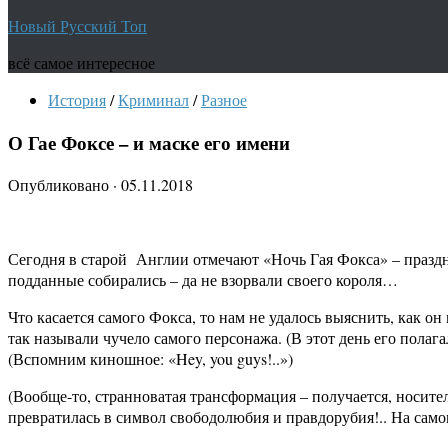
Новый Русский Топ
всё самое интересное
История
/
Криминал
/
Разное
О Гае Фоксе – и маске его имени
Опубликовано
·
05.11.2018
Сегодня в старой Англии отмечают «Ночь Гая Фокса» – праздни
подданные собирались – да не взорвали своего короля…
Что касается самого Фокса, то нам не удалось выяснить, как он
так называли чучело самого персонажа. (В этот день его полаг
(Вспомним киношное: «Hey, you guys!..»)
(Вообще-то, странноватая трансформация – получается, носите
превратилась в символ свободолюбия и правдорубия!.. На само