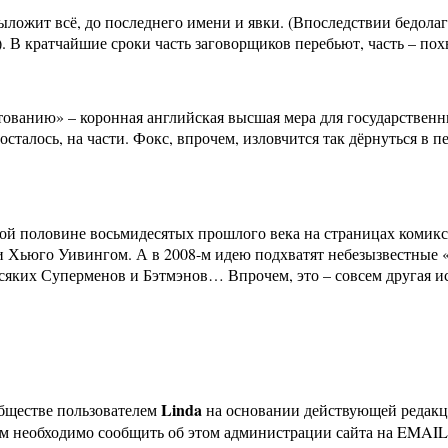
ыложит всё, до последнего имени и явки. (Впоследствии бедолаг
 В кратчайшие сроки часть заговорщиков перебьют, часть – похв
ванию» – коронная английская высшая мера для государственных
осталось, на части. Фокс, впрочем, изловчится так дёрнуться в 
рой половине восьмидесятых прошлого века на страницах комикса
 Хьюго Уивингом. А в 2008-м идею подхватят небезызвестные «
всяких Суперменов и Бэтмэнов… Впрочем, это – совсем другая и
Linda
бществе пользователем
на основании действующей редак
ам необходимо сообщить об этом администрации сайта на EMAI