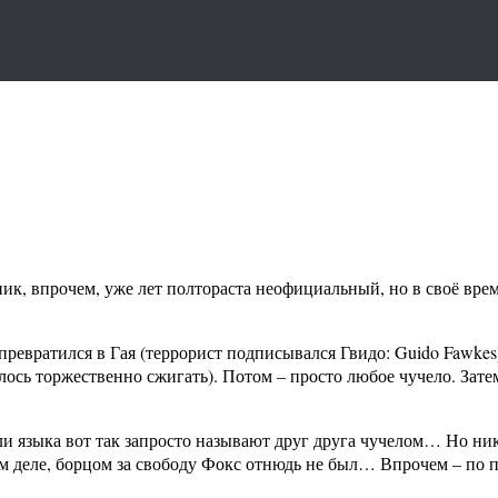
к, впрочем, уже лет полтораста неофициальный, но в своё врем
 превратился в Гая (террорист подписывался Гвидо: Guido Fawkes)
алось торжественно сжигать). Потом – просто любое чучело. Зате
ли языка вот так запросто называют друг друга чучелом… Но ник
м деле, борцом за свободу Фокс отнюдь не был… Впрочем – по п