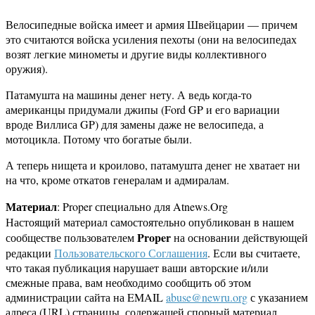
Велосипедные войска имеет и армия Швейцарии — причем
это считаются войска усиления пехоты (они на велосипедах
возят легкие минометы и другие виды коллективного
оружия).
Патамушта на машины денег нету. А ведь когда-то
американцы придумали джипы (Ford GP и его вариации
вроде Виллиса GP) для замены даже не велосипеда, а
мотоцикла. Потому что богатые были.
А теперь нищета и кроилово, патамушта денег не хватает ни
на что, кроме откатов генералам и адмиралам.
Материал
: Proper специально для Atnews.Org
Настоящий материал самостоятельно опубликован в нашем
Proper
сообществе пользователем
на основании действующей
редакции
Пользовательского Соглашения
. Если вы считаете,
что такая публикация нарушает ваши авторские и/или
смежные права, вам необходимо сообщить об этом
администрации сайта на EMAIL
abuse@newru.org
с указанием
адреса (URL) страницы, содержащей спорный материал.