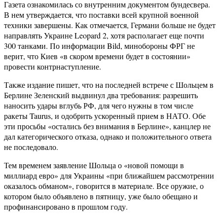
Газета ознакомилась со внутренним документом бундесвера.
В нем утверждается, что поставки всей крупной военной
техники завершены. Как отмечается, Германи больше не будет
направлять Украине Leopard 2, хотя располагает еще почти
300 танками. По информации Bild, минобороны ФРГ не
верит, что Киев «в скором времени будет в состоянии»
провести контрнаступление.
Также издание пишет, что на последней встрече с Шольцем в
Берлине Зеленский выдвинул два требования: разрешить
наносить удары вглубь РФ, для чего нужны в том числе
ракеты Taurus, и одобрить ускоренный прием в НАТО. Обе
эти просьбы «остались без внимания в Берлине», канцлер не
дал категорического отказа, однако и положительного ответа
не последовало.
Тем временем заявление Шольца о «новой помощи в
миллиард евро» для Украины «при ближайшем рассмотрении
оказалось обманом», говорится в материале. Все оружие, о
котором было объявлено в пятницу, уже было обещано и
профинансировано в прошлом году.