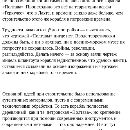
полноразмерной копии самого первого линейного корабля
«Полтава». Происходило это всё на территории верфи
«Геркулес», что в Лахте, и времени заняло даже больше, чем
строительство этого же корабля в петровские времена.
Трудности начались ещё до постройки — выяснилось,
что чертежей «Полтавы» нигде нет. Вроде теоретически
должны быть, а ни в архивах, ни в военно-морском музее их
попросту не сохранилось. Войны, революции,
разгильдяйство. Делать нечего — за основу взяли чертёж
мидель-шпангоута корабля (единственное, что удалось найти),
оставшееся создавали на основе изображений и чертежей
аналогичных кораблей того времени.
Основной идеей при строительстве было использование
аутентичных материалов, пусть и с современными
технологиями обработки. То есть корабль полностью
деревянный, как и та, петровская «Полтава», но крепление
производится при помощи современных инструментов и
современными методами — так оно надёжнее. И вот тут