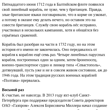
Пятнадцатого июня 1712 года в Балтийском флоте появился
свой линейный корабль, не хуже, чем у британцев. Правда,
злые британские языки поговаривали, что в корме он узковат,
а потому в океане ему делать нечего, но оставим это на
совести британцев. Службу свою корабль нёс исправно,
участвовал в нескольких кампаниях, хотя и обошёлся без
серьёзных сражений.
Корабль был разобран на части в 1732 году, но на этом
история его имени не закончилась. Оно передавалось от
корабля к кораблю ещё семь раз. Четыре линейных парусных
корабля, построенных один за одним, затем броненосец,
военно-транспортное судно и линкор типа «Севастополь»,
дотянувший, пусть уже и не в совсем живом состоянии, аж до
1946 года. На этом традиция русских военных кораблей
«Полтава» прервалась.
Восьмой раз
К счастью, не навсегда. В 2013 году яхт-клуб Санкт-
Петербурга при поддержке председателя Совета директоров
ОАО «Газпром» Алексея Борисовича Миллера начал создание