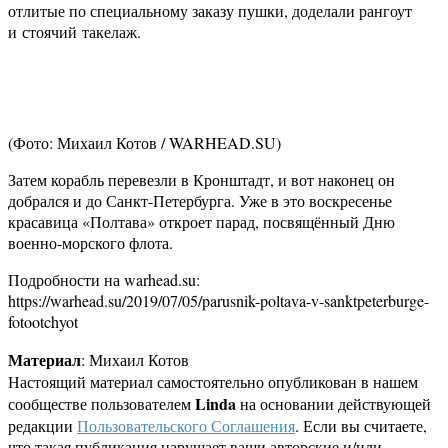
отлитые по специальному заказу пушки, доделали рангоут
и стоячий такелаж.
(Фото: Михаил Котов / WARHEAD.SU)
Затем корабль перевезли в Кронштадт, и вот наконец он
добрался и до Санкт-Петербурга. Уже в это воскресенье
красавица «Полтава» откроет парад, посвящённый Дню
военно-морского флота.
Подробности на warhead.su:
https://warhead.su/2019/07/05/parusnik-poltava-v-sanktpeterburge-
fotootchyot
Материал
: Михаил Котов
Настоящий материал самостоятельно опубликован в нашем
Linda
сообществе пользователем
на основании действующей
редакции
Пользовательского Соглашения
. Если вы считаете,
что такая публикация нарушает ваши авторские и/или