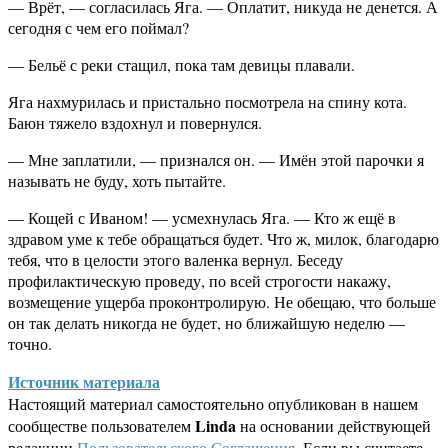
— Врёт, — согласилась Яга. — Оплатит, никуда не денется. А
сегодня с чем его поймал?
— Бельё с реки стащил, пока там девицы плавали.
Яга нахмурилась и пристально посмотрела на спину кота.
Баюн тяжело вздохнул и повернулся.
— Мне заплатили, — признался он. — Имён этой парочки я
называть не буду, хоть пытайте.
— Кощей с Иваном! — усмехнулась Яга. — Кто ж ещё в
здравом уме к тебе обращаться будет. Что ж, милок, благодарю
тебя, что в целости этого валенка вернул. Беседу
профилактическую проведу, по всей строгости накажу,
возмещение ущерба проконтролирую. Не обещаю, что больше
он так делать никогда не будет, но ближайшую неделю —
точно.
Источник материала
Настоящий материал самостоятельно опубликован в нашем
Linda
сообществе пользователем
на основании действующей
редакции
Пользовательского Соглашения
. Если вы считаете,