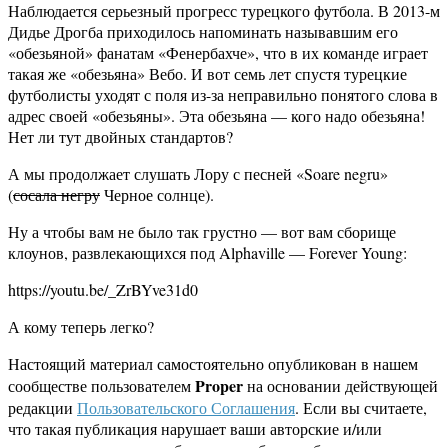
Наблюдается серьезный прогресс турецкого футбола. В 2013-м
Дидье Дрогба приходилось напоминать называвшим его
«обезьяной» фанатам «Фенербахче», что в их команде играет
такая же «обезьяна» Вебо. И вот семь лет спустя турецкие
футболисты уходят с поля из-за неправильно понятого слова в
адрес своей «обезьяны». Эта обезьяна — кого надо обезьяна!
Нет ли тут двойных стандартов?
А мы продолжает слушать Лору с песней «Soare negru»
(
сосала негру
Черное солнце).
Ну а чтобы вам не было так грустно — вот вам сборище
клоунов, развлекающихся под Alphaville — Forever Young:
https://youtu.be/_ZrBYve31d0
А кому теперь легко?
Настоящий материал самостоятельно опубликован в нашем
Proper
сообществе пользователем
на основании действующей
редакции
Пользовательского Соглашения
. Если вы считаете,
что такая публикация нарушает ваши авторские и/или