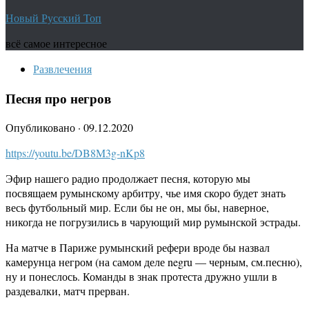
Новый Русский Топ
всё самое интересное
Развлечения
Песня про негров
Опубликовано
·
09.12.2020
https://youtu.be/DB8M3g-nKp8
Эфир нашего радио продолжает песня, которую мы
посвящаем румынскому арбитру, чье имя скоро будет знать
весь футбольный мир. Если бы не он, мы бы, наверное,
никогда не погрузились в чарующий мир румынской эстрады.
На матче в Париже румынский рефери вроде бы назвал
камерунца негром (на самом деле negru — черным, см.песню),
ну и понеслось. Команды в знак протеста дружно ушли в
раздевалки, матч прерван.