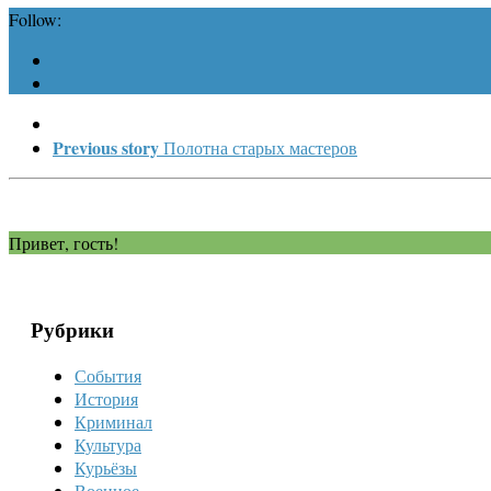
Follow:
Previous story
Полотна старых мастеров
Привет, гость!
Рубрики
События
История
Криминал
Культура
Курьёзы
Военное