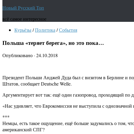
Новый Русский Топ
всё самое интересное
Курьёзы
/
Политика
/
События
Польша «теряет берега», но это пока…
Опубликовано
·
24.10.2018
Президент Польши Анджей Дуда был с визитом в Берлине и поу
Штатов, сообщает Deutsche Welle.
Аргументирует вот так: ещё один газопровод, проходящий по 
«Нас удивляет, что Еврокомиссия не выступила с однозначной
***
Немцы, есть такое ощущение, ещё больше задумались о том, чт
американский СПГ?