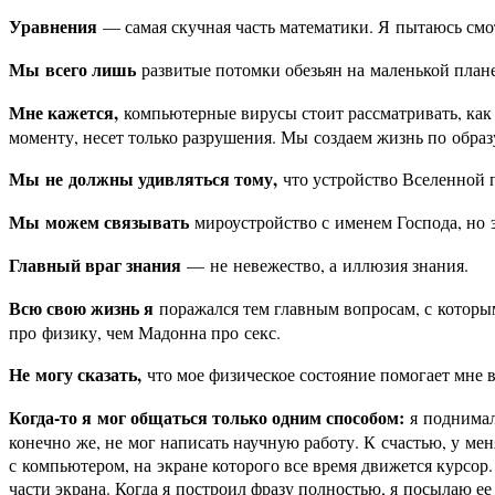
Уравнения
— самая скучная часть математики. Я пытаюсь смо
Мы всего лишь
развитые потомки обезьян на маленькой плане
Мне кажется,
компьютерные вирусы стоит рассматривать, как
моменту, несет только разрушения. Мы создаем жизнь по обра
Мы не должны удивляться тому,
что устройство Вселенной п
Мы можем связывать
мироустройство с именем Господа, но 
Главный враг знания
— не невежество, а иллюзия знания.
Всю свою жизнь я
поражался тем главным вопросам, с которым
про физику, чем Мадонна про секс.
Не могу сказать,
что мое физическое состояние помогает мне 
Когда-то я мог общаться только одним способом:
я поднимал
конечно же, не мог написать научную работу. К счастью, у ме
с компьютером, на экране которого все время движется курсор
части экрана. Когда я построил фразу полностью, я посылаю ее