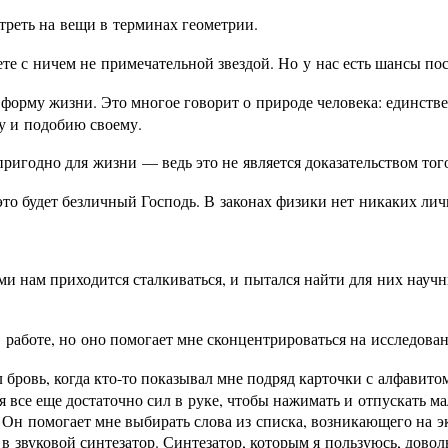
треть на вещи в терминах геометрии.
те с ничем не примечательной звездой. Но у нас есть шансы по
 форму жизни. Это многое говорит о природе человека: единств
зу и подобию своему.
ригодно для жизни — ведь это не является доказательством тог
это будет безличный Господь. В законах физики нет никаких ли
и нам приходится сталкиваться, и пытался найти для них научн
в работе, но оно помогает мне сконцентрироваться на исследова
 бровь, когда кто-то показывал мне подряд карточки с алфавитом
ня все еще достаточно сил в руке, чтобы нажимать и отпускать 
. Он помогает мне выбирать слова из списка, возникающего на э
 в звуковой синтезатор. Синтезатор, которым я пользуюсь, доволь