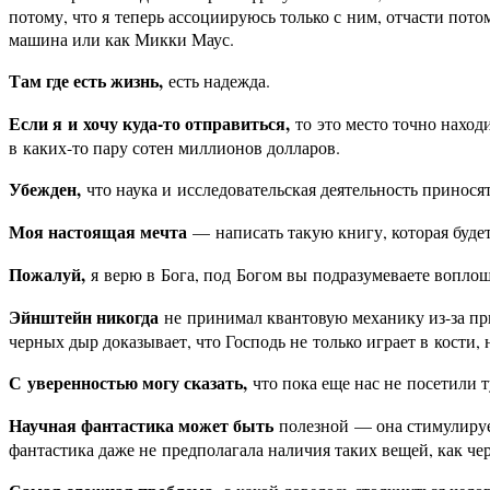
потому, что я теперь ассоциируюсь только с ним, отчасти пото
машина или как Микки Маус.
Там где есть жизнь,
есть надежда.
Если я и хочу куда-то отправиться,
то это место точно наход
в каких-то пару сотен миллионов долларов.
Убежден,
что наука и исследовательская деятельность принося
Моя настоящая мечта
— написать такую книгу, которая буде
Пожалуй,
я верю в Бога, под Богом вы подразумеваете воплощ
Эйнштейн никогда
не принимал квантовую механику из-за пр
черных дыр доказывает, что Господь не только играет в кости, 
С уверенностью могу сказать,
что пока еще нас не посетили 
Научная фантастика может быть
полезной — она стимулирует
фантастика даже не предполагала наличия таких вещей, как ч