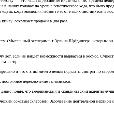
овечеству, — это наши агрессивные инстинкты. Во времена пеще
 в наших головах на уровне генетического кода, что было про
м ждать, когда эволюция избавит нас от наших инстинктов. Боюс
 книгу, сокращает продажи в два раза.
лету. (Мысленный эксперимент Эрвина Шрёдингера, которым он
чу лет, если не найдет возможности вырваться в космос. Сущест
ем звезд.
дрешено и что с этим ничего нельзя поделать, смотрят по сторо
к постоянное переключение телеканалов.
 давно понял, что американский и скандинавский акценты лучш
ическим боковым склерозом (Заболевание центральной нервной 