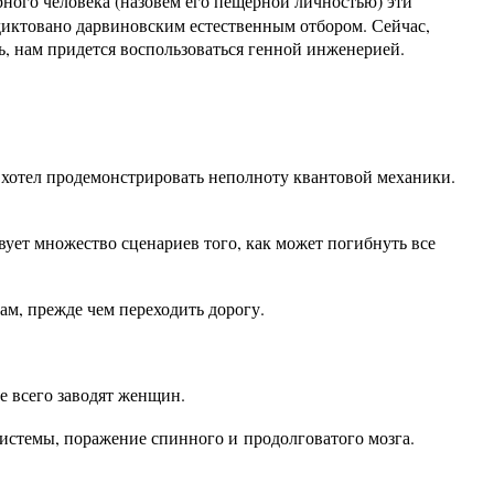
рного человека (назовем его пещерной личностью) эти
диктовано дарвиновским естественным отбором. Сейчас,
ь, нам придется воспользоваться генной инженерией.
 хотел продемонстрировать неполноту квантовой механики.
вует множество сценариев того, как может погибнуть все
нам, прежде чем переходить дорогу.
е всего заводят женщин.
системы, поражение спинного и продолговатого мозга.