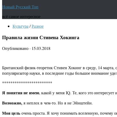
Новый Русский Топ
всё самое интересное
Культура
/
Разное
Правила жизни Стивена Хокинга
Опубликовано
·
15.03.2018
Британский физик-теоретик Стивен Хокинг в среду, 14 марта, 
популяризатор науки, в последние годы большое внимание уде
************************
Я понятия не имею
, какой у меня IQ. Те, кого это интересуе
Возможно,
я неплох в чем-то. Но я не Эйнштейн.
Моя цель
очень проста. Я хочу понимать вселенную, почему она