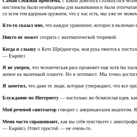
Самая сложная проблема,
с какой довелось столкнуться чел
инстинкты были необходимы для выживания и были отпечатаны
со всем тем ядерным оружием, что у нас есть, мы уже не може
Кто-то сказал мне,
что каждое уравнение, которое я включаю в
Никто не может
спорить с математической теоремой.
Когда я слышу
о Коте Шрёдингера, моя рука тянется к писто
— Esquire)
Я не уверен,
что человеческая раса проживет еще хотя бы тыся
живое на маленькой планете. Но я оптимист. Мы точно достигн
Я заметил,
что даже те люди, которые утверждают, что все пре
Блуждание по Интернету
— настолько же безмозглая идея, ка
Мой речевой синтезатор
говорит с американским акцентом. Я
Меня часто спрашивают,
как вы себя чувствуете с амиотроф
— Esquire). Ответ простой — не очень-то.