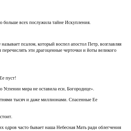
Кто больше всех послужила тайне Искупления.
 называет псалом, который воспел апостол Петр, возглавляя
ы перечислять эти драгоценные черточки и йоты великого
Ее пуст!
Во Успении мира не оставила еси, Богородице».
отнями тысяч и даже миллионами. Спасенные Ее
стоит.
х одров часто бывает наша Небесная Мать ради облегчения