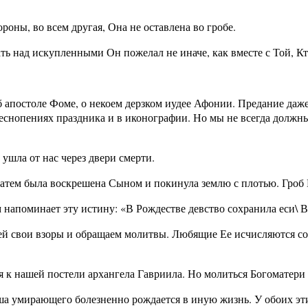
ороны, во всем другая, Она не оставлена во гробе.
вать над искупленными Он пожелал не иначе, как вместе с Той, 
 апостоле Фоме, о некоем дерзком иудее Афонии. Предание даже
песнопениях праздника и в иконографии. Но мы не всегда должн
ушла от нас через двери смерти.
затем была воскрешена Сыном и покинула землю с плотью. Гроб 
ом напоминает эту истину: «В Рождестве девство сохранила еси\ 
ей свои взоры и обращаем молитвы. Любящие Ее исчисляются с
я к нашей постели архангела Гавриила. Но молиться Богоматери 
а умирающего болезненно рождается в иную жизнь. У обоих эти