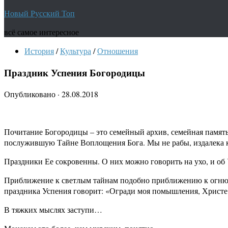
Новый Русский Топ
всё самое интересное
История
/
Культура
/
Отношения
Праздник Успения Богородицы
Опубликовано
·
28.08.2018
Почитание Богородицы – это семейный архив, семейная память
послужившую Тайне Воплощения Бога. Мы не рабы, издалека кр
Праздники Ее сокровенны. О них можно говорить на ухо, и об
Приближение к светлым тайнам подобно приближению к огню о
праздника Успения говорит: «Огради моя помышления, Христе 
В тяжких мыслях заступи…