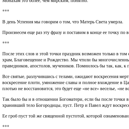
Монахам это более, чем мирским, понятно.
***
В день Успения мы говорим о том, что Матерь Света умерла.
Произнесем еще раз эту фразу и поставим в конце ее точку по
***
После этих слов и этой точки праздник возможен только в том
храм, Благовещение и Рождество. Мы чтили бы многочисленны
праведников, апостолов, мучеников. Помнилось бы так, как, к 
Все святые, разлучившись с телами, ожидают воскресения мерт
воскресение плоти, умножение славы и полное вхождение в Цар
плотью не восстановится, это будет еще «не все» веселье, «не в
Так было бы и в отношении Богоматери, если бы после точки в 
хранивший тело Богородицы, пуст. Петр и Павел ждут воскресе
Ее гроб пуст той же священной пустотой, которой ознаменован
***