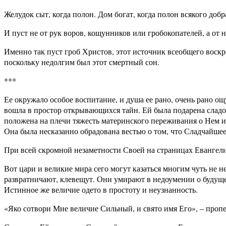
Желудок сыт, когда полон. Дом богат, когда полон всякого добра
И пуст не от рук воров, кощунников или гробокопателей, а от
Именно так пуст гроб Христов, этот источник всеобщего воскр
поскольку недолгим был этот смертный сон.
***
Ее окружало особое воспитание, и душа ее рано, очень рано ощ
вошла в простор открывающихся тайн. Ей была подарена сладо
положена на плечи тяжесть материнского переживания о Нем и
Она была несказанно обрадована вестью о том, что Сладчайшее
При всей скромной незаметности Своей на страницах Евангелия
Вот цари и великие мира сего могут казаться многим чуть не 
развратничают, клевещут. Они умирают в недоумении о будущем
Истинное же величие одето в простоту и неузнанность.
«Яко сотвори Мне величие Сильный, и свято имя Его», – пропе