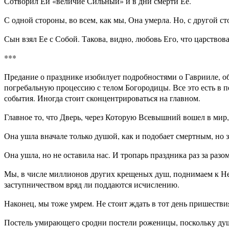
Сотворил Ей «величие Сильный» и в дни смерти Ее.
С одной стороны, во всем, как мы, Она умерла. Но, с другой ст
Сын взял Ее с Собой. Такова, видно, любовь Его, что царство
***
Предание о празднике изобилует подробностями о Гаврииле, об
погребальную процессию с телом Богородицы. Все это есть в 
события. Иногда стоит сконцентрироваться на главном.
Главное то, что Дверь, через Которую Всевышний вошел в мир, 
Она ушла вначале только душой, как и подобает смертным, но 
Она ушла, но не оставила нас. И тропарь праздника раз за раз
Мы, в числе миллионов других крещеных душ, поднимаем к Н
заступничеством вряд ли поддаются исчислению.
Наконец, мы тоже умрем. Не стоит ждать в тот день пришестви
Постель умирающего сродни постели роженицы, поскольку душ