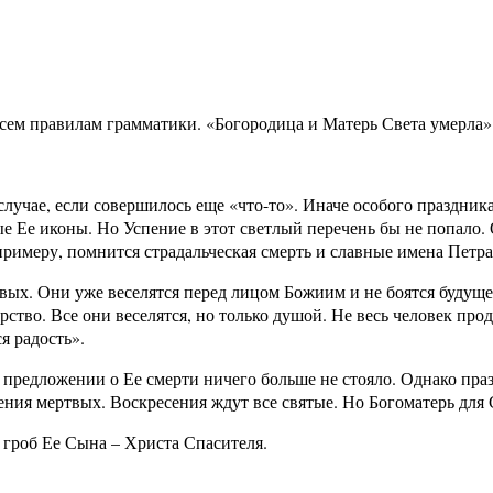
 всем правилам грамматики. «Богородица и Матерь Света умерла»
 случае, если совершилось еще «что-то». Иначе особого праздн
е Ее иконы. Но Успение в этот светлый перечень бы не попало
примеру, помнится страдальческая смерть и славные имена Петра
вых. Они уже веселятся перед лицом Божиим и не боятся будущег
ство. Все они веселятся, но только душой. Не весь человек пр
ся радость».
предложении о Ее смерти ничего больше не стояло. Однако праздн
ния мертвых. Воскресения ждут все святые. Но Богоматерь для 
 гроб Ее Сына – Христа Спасителя.