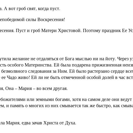
. А вот гроб свят, когда пуст.
 непобедимой силы Воскресения!
есения. Пуст и гроб Матери Христовой. Поэтому праздник Ее Ус
утила желание не отдаляться от Бога мыслью ни на йоту. Через 
сть особого Материнства. Ей была подарена прижизненная неиз
 безмолвного следования за Ним. Ей было растерзано сердце вс
 ее Чадо живо! Ей ли не быть отмеченной особой долей в час вс
, Она – Мария – во всем другая.
небожителями или земными богами, хотя на самом деле они ведут
, и память о многих из них смывается так же быстро, как смыва
ла Мария, едва зачав Христа от Духа.