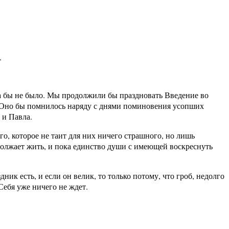
.
ика бы не было. Мы продолжили бы праздновать Введение во
. Оно бы помнилось наряду с днями поминовения усопших
 и Павла.
о, которое не таит для них ничего страшного, но лишь
одолжает жить, и пока единство души с имеющей воскреснуть
ик есть, и если он велик, то только потому, что гроб, недолго
Себя уже ничего не ждет.