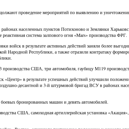
продолжают проведение мероприятий по выявлению и уничтожен
в районах населенных пунктов Потихоново и Землянки Харьковс
 реактивная система залпового огня «Mars» производства ФРГ.
вки войск в результате активных действий заняли более выгод
ой Народной Республики, а также отразили контратаку формир
блики.
 производства США, три автомобиля, гаубицу М119 производст
ск «Центр» в результате успешных действий улучшили положени
 воздушно-десантной и 3-й штурмовой бригад ВСУ в районах на
ь боевых бронированных машин и девять автомобилей.
зводства США, самоходная артиллерийская установка «Акация»,