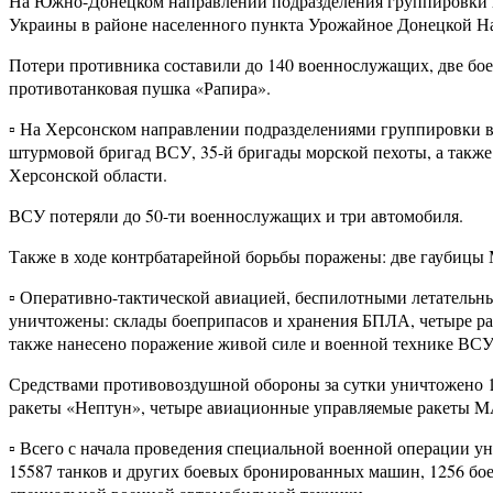
На Южно-Донецком направлении подразделения группировки в
Украины в районе населенного пункта Урожайное Донецкой Н
Потери противника составили до 140 военнослужащих, две бое
противотанковая пушка «Рапира».
▫️ На Херсонском направлении подразделениями группировки 
штурмовой бригад ВСУ, 35-й бригады морской пехоты, а также
Херсонской области.
ВСУ потеряли до 50-ти военнослужащих и три автомобиля.
Также в ходе контрбатарейной борьбы поражены: две гаубицы 
▫️ Оперативно-тактической авиацией, беспилотными летатель
уничтожены: склады боеприпасов и хранения БПЛА, четыре ра
также нанесено поражение живой силе и военной технике ВСУ 
Средствами противовоздушной обороны за сутки уничтожено 17
ракеты «Нептун», четыре авиационные управляемые ракеты MA
▫️ Всего с начала проведения специальной военной операции у
15587 танков и других боевых бронированных машин, 1256 бое