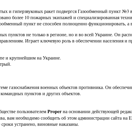
атых и гиперзвуковых ракет подвергся Газообменный пункт №3 в
вовано более 10 пожарных экипажей и специализированная техн
обменный пункт не способен полноценно функционировать, а во
ых пунктов не только в регионе, но и во всей Украине. Он рас
правлениям. Играет ключевую роль в обеспечении населения и п
опе и крупнейшим на Украине.
Стрый.
истеме газоснабжения военных объектов противника. Он обеспечи
 командных пунктов и других объектов.
Proper
бществе пользователем
на основании действующей реда
ава, вам необходимо сообщить об этом администрации сайта на
 сроки устранено, виновные наказаны.