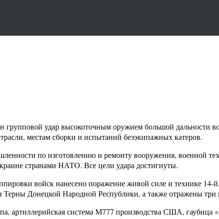
н групповой удар высокоточным оружием большой дальности в
трасли, местам сборки и испытаний безэкипажных катеров.
ышленности по изготовлению и ремонту вооружения, военной тех
краине странами НАТО. Все цели удара достигнуты.
ппировки войск нанесено поражение живой силе и технике 14-й
и Терны Донецкой Народной Республики, а также отражены три 
апа, артиллерийская система М777 производства США, гаубица 