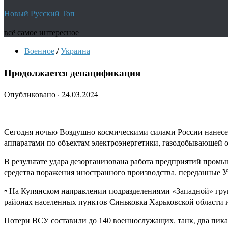
Новый Русский Топ
всё самое интересное
Военное
/
Украина
Продолжается денацификация
Опубликовано
·
24.03.2024
Сегодня ночью Воздушно-космическими силами России нанесе
аппаратами по объектам электроэнергетики, газодобывающей о
В результате удара дезорганизована работа предприятий пром
средства поражения иностранного производства, переданные У
▫️ На Купянском направлении подразделениями «Западной» гру
районах населенных пунктов Синьковка Харьковской области 
Потери ВСУ составили до 140 военнослужащих, танк, два пик