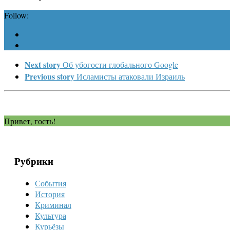
Follow:
Next story
Об убогости глобального Google
Previous story
Исламисты атаковали Израиль
Привет, гость!
Рубрики
События
История
Криминал
Культура
Курьёзы