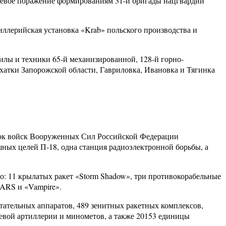
евое поражение формированиям 31-й бригады нацгвардии
ллерийская установка «Krab» польского производства и
лы и техники 65-й механизированной, 128-й горно-
хатки Запорожской области, Гавриловка, Ивановка и Тягинка
вок войск Вооруженных Сил Российской Федерации
ых целей П-18, одна станция радиоэлектронной борьбы, а
о: 11 крылатых ракет «Storm Shadow», три противокорабельные
ARS и «Vampire».
етательных аппаратов, 489 зенитных ракетных комплексов,
евой артиллерии и минометов, а также 20153 единицы