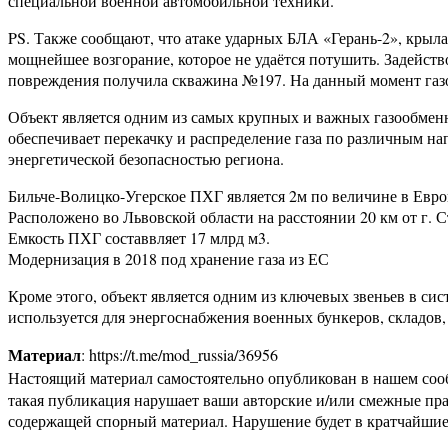
специальной военной автомобильной техники.
PS. Также сообщают, что атаке ударных БЛА «Герань-2», крыл
мощнейшее возгорание, которое не удаётся потушить. Задейст
повреждения получила скважина №197. На данный момент газо
Объект является одним из самых крупных и важных газообменн
обеспечивает перекачку и распределение газа по различным на
энергетической безопасностью региона.
Бильче-Волицко-Угерское ПХГ является 2м по величине в Евр
Расположено во Львовской области на расстоянии 20 км от г. 
Емкость ПХГ составвляет 17 млрд м3.
Модернизация в 2018 под хранение газа из ЕС
Кроме этого, объект является одним из ключевых звеньев в с
используется для энергоснабжения военных бункеров, складов,
Материал
: https://t.me/mod_russia/36956
Настоящий материал самостоятельно опубликован в нашем соо
такая публикация нарушает ваши авторские и/или смежные пр
содержащей спорный материал. Нарушение будет в кратчайшие