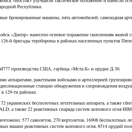
ойск «Восток» улучшили тактическое положение и нанесли огн
ародной Республики.
вые бронированные машины, пять автомобилей, самоходная арти
войск «Днепр» нанесено огневое поражение скоплениям живой си
 126-й бригады теробороны в районах населенных пунктов Пяти
М777 производства США, гаубица «Мста-Б» и орудие Д-30.
ными аппаратами, ракетными войсками и артиллерией группиро
диолокационные станции обнаружения и сопровождения воздушн
в 129-ти районах.
2 украинских беспилотных летательных аппарата, а также сбит
LD, а также 22 реактивных снаряда систем залпового огня HIM
ничтожено: 577 самолетов, 270 вертолетов, 16908 беспилотных л
вых машин реактивных систем залпового огня, 8514 орудий пол