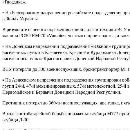
«Гвоздика».
▫️ На Белгородском направлении российские подразделения 
районах Украины.
В результате огневого поражения живой силы и техники ВСУ 
машина РСЗО RM-70 «Vampire» чешского производства, а также
▫️ На Донецком направлении подразделения «Южной» группиро
населенных пунктов Клещеевка, Красное и Курдюмовка Донецк
населенного пункта Красногоровка Донецкой Народной Респу
ВСУ потеряли до 300 военнослужащих, бронетранспортер М113
▫️ На Авдеевском направлении подразделения группировки вой
групп 24-й, 47-й механизированных, 57-й мотопехотной, 25-й
Первомайское и Бердычи Донецкой Народной Республики.
Противник потерял до 360-ти военнослужащих, два танка, пят
В ходе контрбатарейной борьбы поражены: гаубица М777 прои
гаубица Д-30.