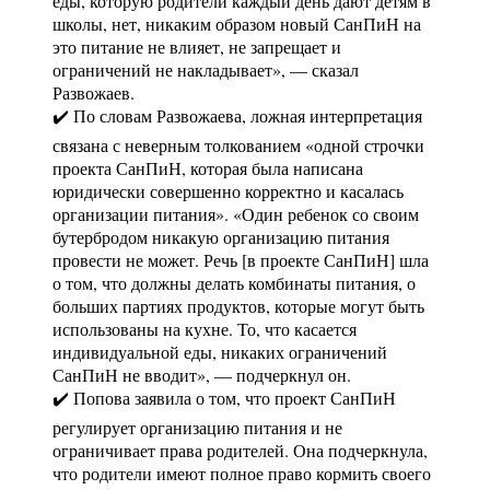
еды, которую родители каждый день дают детям в
школы, нет, никаким образом новый СанПиН на
это питание не влияет, не запрещает и
ограничений не накладывает», — сказал
Развожаев.
✔️ По словам Развожаева, ложная интерпретация
связана с неверным толкованием «одной строчки
проекта СанПиН, которая была написана
юридически совершенно корректно и касалась
организации питания». «Один ребенок со своим
бутербродом никакую организацию питания
провести не может. Речь [в проекте СанПиН] шла
о том, что должны делать комбинаты питания, о
больших партиях продуктов, которые могут быть
использованы на кухне. То, что касается
индивидуальной еды, никаких ограничений
СанПиН не вводит», — подчеркнул он.
✔️ Попова заявила о том, что проект СанПиН
регулирует организацию питания и не
ограничивает права родителей. Она подчеркнула,
что родители имеют полное право кормить своего