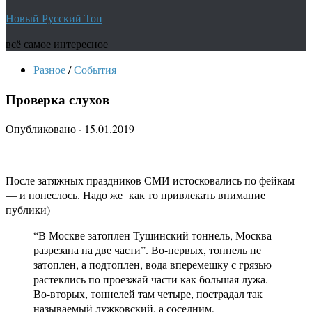
Новый Русский Топ
всё самое интересное
Разное
/
События
Проверка слухов
Опубликовано
·
15.01.2019
После затяжных праздников СМИ истосковались по фейкам
— и понеслось. Надо же как то привлекать внимание
публики)
“В Москве затоплен Тушинский тоннель, Москва
разрезана на две части”. Во-первых, тоннель не
затоплен, а подтоплен, вода вперемешку с грязью
растеклись по проезжай части как большая лужа.
Во-вторых, тоннелей там четыре, пострадал так
называемый лужковский, а соседним,