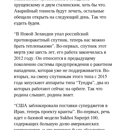
хрущевскому и двум сталинским, хоть бы что.
Аварийный тоннель будут лечить, остальные
обещали открыть на следующий день. Так что
ездить будем.
“В Новой Зеландии упал российский
противоракетный спутник, теперь нас можно
брать тепленькими”. Во-первых, спутник этот
мертв уже шесть лет, его работа закончилась в
2012 году. Он относится к предыдущему
поколению системы предупреждения о ракетном
нападении, которая уже не поддерживается. Во-
вторых, на смену спутникам этого типа с 2015
года запускают аппараты типа “Тундра”, два из
которых работают сейчас на орбите. Так что
родина слышит, родина знает.
“США заблокировали поставки суперджетов в
Иран, теперь проекту кранты”. Во-первых, речь
идет о базовой модели Sukhoi Superjet 100,
содержащих большую долю американских
компонентов, и это решение было абсолютно