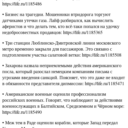
https://life.ru/1185486
• Бизнес на трагедии. Мошенники втридорога торгуют
датчиками утечки газа. Лайф разбирался, как вычислить
аферистов и что делать тем, кто всё-таки попался на удочку
недобросовестных продавцов: https://life.ru/1185365
• Три станции Люблинско-Дмитровской линии московского
метро временно закрыли для пассажиров. Это связано с
подтоплением участка салатовой ветки: https://life.ru/1185508
• Захарова назвала неприемлемыми действия американского
посла, который разослал немецким компаниям письма с
угрозами введения санкций. Поясняет, что это даже не входит
в обязанности представителя дипмиссии: https://life.ru/1185471
• Американские военные оценили профессионализм
российских военных. Говорят, что наблюдают за действиями
военнослужащих в Балтийском, Средиземном и Чёрном море:
https://life.ru/1185490
• Меж тем в Раде оценили корабли, которые Запад передал