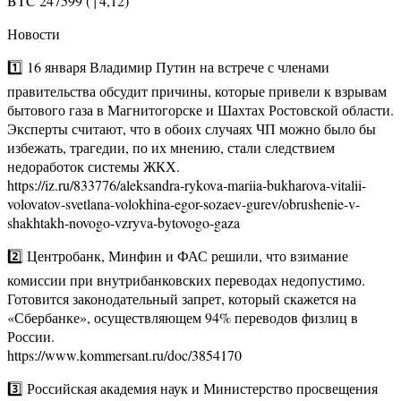
BTC 247599 (↑4,12)
Новости
1️⃣ 16 января Владимир Путин на встрече с членами
правительства обсудит причины, которые привели к взрывам
бытового газа в Магнитогорске и Шахтах Ростовской области.
Эксперты считают, что в обоих случаях ЧП можно было бы
избежать, трагедии, по их мнению, стали следствием
недоработок системы ЖКХ.
https://iz.ru/833776/aleksandra-rykova-mariia-bukharova-vitalii-
volovatov-svetlana-volokhina-egor-sozaev-gurev/obrushenie-v-
shakhtakh-novogo-vzryva-bytovogo-gaza
2️⃣ Центробанк, Минфин и ФАС решили, что взимание
комиссии при внутрибанковских переводах недопустимо.
Готовится законодательный запрет, который скажется на
«Сбербанке», осуществляющем 94% переводов физлиц в
России.
https://www.kommersant.ru/doc/3854170
3️⃣ Российская академия наук и Министерство просвещения