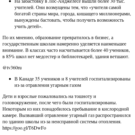
На забастовку в Лос‐Анджелесе вышли более 30 тыс.
учителей. Они возмущены тем, что «учителя самой
богатой страны мира, города, кишащего миллионерами,
вынуждены бастовать, чтобы получить возможность
учить детей».
По их мнению, образование превратилось в бизнес, а
государственным школам намеренно уделяется наименьшее
внимание. В классах часто насчитывается более 40 учеников,
в 85% школ нет медсестер и библиотекарей, здания ветшают.
@tv360ru
В Канаде 35 учеников и 8 учителей госпитализированы
из-за отравления угарным газом
Дети и взрослые пожаловались на тошноту и
головокружение, после чего были госпитализированы.
Некоторым из них понадобилось пребывание в кислородной
камере. Вызвавший отравление угарный газ распространился
по зданию школы из-за неисправной системы отопления.
https://goo.gl/T6DwFo