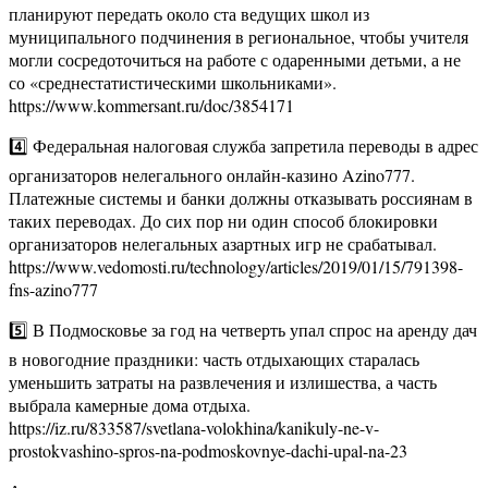
планируют передать около ста ведущих школ из
муниципального подчинения в региональное, чтобы учителя
могли сосредоточиться на работе с одаренными детьми, а не
со «среднестатистическими школьниками».
https://www.kommersant.ru/doc/3854171
4️⃣ Федеральная налоговая служба запретила переводы в адрес
организаторов нелегального онлайн-казино Azino777.
Платежные системы и банки должны отказывать россиянам в
таких переводах. До сих пор ни один способ блокировки
организаторов нелегальных азартных игр не срабатывал.
https://www.vedomosti.ru/technology/articles/2019/01/15/791398-
fns-azino777
5️⃣ В Подмосковье за год на четверть упал спрос на аренду дач
в новогодние праздники: часть отдыхающих старалась
уменьшить затраты на развлечения и излишества, а часть
выбрала камерные дома отдыха.
https://iz.ru/833587/svetlana-volokhina/kanikuly-ne-v-
prostokvashino-spros-na-podmoskovnye-dachi-upal-na-23