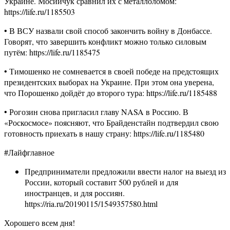
Украине. Мосийчук сравнил их с металлоломом:
https://life.ru/1185503
• В ВСУ назвали свой способ закончить войну в Донбассе.
Говорят, что завершить конфликт можно только силовым
путём: https://life.ru/1185475
• Тимошенко не сомневается в своей победе на предстоящих
президентских выборах на Украине. При этом она уверена,
что Порошенко дойдёт до второго тура: https://life.ru/1185488
• Рогозин снова пригласил главу NASA в Россию. В
«Роскосмосе» поясняют, что Брайденстайн подтвердил свою
готовность приехать в нашу страну: https://life.ru/1185480
#Лайфглавное
Предприниматели предложили ввести налог на выезд из
России, который составит 500 рублей и для
иностранцев, и для россиян.
https://ria.ru/20190115/1549357580.html
Хорошего всем дня!