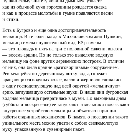
пушкинскому эпитету «овины дымные», узнаете
как из обычной кучи гороховины рождается сказка
и как в процессе молотьбы в гумне появляются песни
и стихи.
Есть в Бугрово и еще одна достопримечательность –
мельница. В те годы, когда в Михайловском жил Пушкин,
мельница имела внушительный вид. Её размеры
— это площадь в пять на три с половиной сажени, высота
— восемь аршин. Но не только это выделяло водяную
мельницу на фоне других деревенских построек. В отличие
от них, она была крайне «разговорчивым» сооружением.
Рев мчащейся по деревянному лотку воды, скрежет
вращающихся водяных колес, валов и жерновов сливались
в одну господствующую над всей округой «мельничную»
арию, заглушавшую остальные звуки. В наши дни бугровская
водяная мельница превратилась в музей. По выходным дням
(суббота и воскресенье) ее запускают, а мельники показывают
внутреннее устройство мельницы и объясняют принцип
работы старинных механизмов. В память о посещении такого
уникального места можно увезти с собою свежемолотую
муку, упакованную в сувенирный пакет.