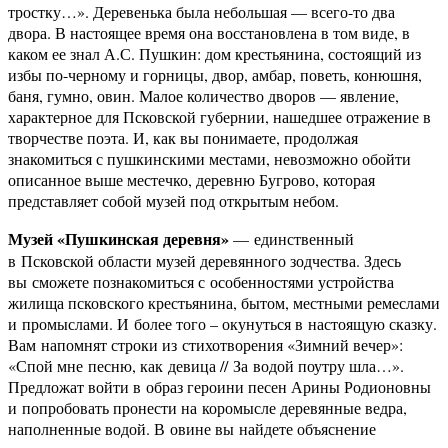
тростку…». Деревенька была небольшая — всего-то два
двора. В настоящее время она восстановлена в том виде, в
каком ее знал А.С. Пушкин: дом крестьянина, состоящий из
избы по-черному и горницы, двор, амбар, поветь, конюшня,
баня, гумно, овин. Малое количество дворов — явление,
характерное для Псковской губернии, нашедшее отражение в
творчестве поэта. И, как вы понимаете, продолжая
знакомиться с пушкинскими местами, невозможно обойти
описанное выше местечко, деревню Бугрово, которая
представляет собой музей под открытым небом.
Музей «Пушкинская деревня»
— единственный
в Псковской области музей деревянного зодчества. Здесь
вы сможете познакомиться с особенностями устройства
жилища псковского крестьянина, бытом, местными ремеслами
и промыслами. И более того – окунуться в настоящую сказку.
Вам напомнят строки из стихотворения «Зимний вечер»:
«Спой мне песню, как девица // За водой поутру шла…».
Предложат войти в образ героини песен Арины Родионовны
и попробовать пронести на коромысле деревянные ведра,
наполненные водой. В овине вы найдете объяснение