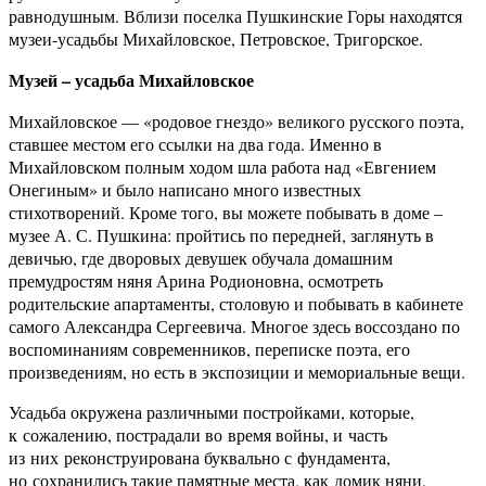
равнодушным. Вблизи поселка Пушкинские Горы находятся
музеи-усадьбы Михайловское, Петровское, Тригорское.
Музей – усадьба Михайловское
Михайловское — «родовое гнездо» великого русского поэта,
ставшее местом его ссылки на два года. Именно в
Михайловском полным ходом шла работа над «Евгением
Онегиным» и было написано много известных
стихотворений. Кроме того, вы можете побывать в доме –
музее А. С. Пушкина: пройтись по передней, заглянуть в
девичью, где дворовых девушек обучала домашним
премудростям няня Арина Родионовна, осмотреть
родительские апартаменты, столовую и побывать в кабинете
самого Александра Сергеевича. Многое здесь воссоздано по
воспоминаниям современников, переписке поэта, его
произведениям, но есть в экспозиции и мемориальные вещи.
Усадьба окружена различными постройками, которые,
к сожалению, пострадали во время войны, и часть
из них реконструирована буквально с фундамента,
но сохранились такие памятные места, как домик няни,