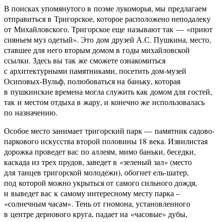
В поисках упомянутого в поэме лукоморья, мы предлагаем
отправиться в Тригорское, которое расположено неподалеку
от Михайловского. Тригорское еще называют так — «приют
сияньем муз одетый». Это дом друзей А.С. Пушкина, место,
ставшее для него вторым домом в годы михайловской
ссылки. Здесь вы так же сможете ознакомиться
с архитектурными памятниками, посетить дом-музей
Осиповых-Вульф, полюбоваться на баньку, которая
в пушкинские времена могла служить как домом для гостей,
так и местом отдыха в жару, и конечно же использовалась
по назначению.
Особое место занимает тригорский парк — памятник садово-
паркового искусства второй половины 18 века. Извилистая
дорожка проведет вас по аллеям, мимо баньки, беседки,
каскада из трех прудов, заведет в «зеленый зал» (место
для танцев тригорской молодежи), обогнет ель-шатер,
под которой можно укрыться от самого сильного дождя,
и выведет вас к самому интересному месту парка –
«солнечным часам». Тень от гномона, установленного
в центре дернового круга, падает на «часовые» дубы,