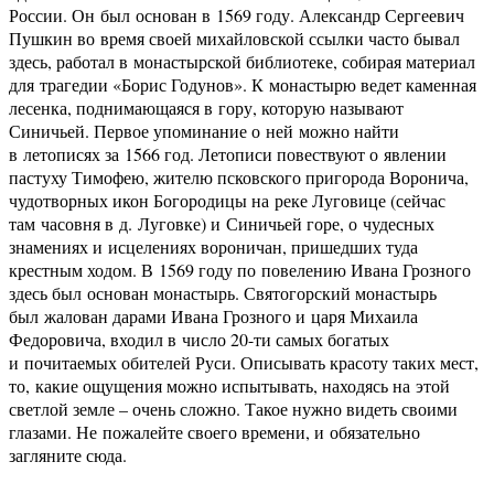
России. Он был основан в 1569 году. Александр Сергеевич
Пушкин во время своей михайловской ссылки часто бывал
здесь, работал в монастырской библиотеке, собирая материал
для трагедии «Борис Годунов». К монастырю ведет каменная
лесенка, поднимающаяся в гору, которую называют
Синичьей. Первое упоминание о ней можно найти
в летописях за 1566 год. Летописи повествуют о явлении
пастуху Тимофею, жителю псковского пригорода Воронича,
чудотворных икон Богородицы на реке Луговице (сейчас
там часовня в д. Луговке) и Синичьей горе, о чудесных
знамениях и исцелениях вороничан, пришедших туда
крестным ходом. В 1569 году по повелению Ивана Грозного
здесь был основан монастырь. Святогорский монастырь
был жалован дарами Ивана Грозного и царя Михаила
Федоровича, входил в число 20-ти самых богатых
и почитаемых обителей Руси. Описывать красоту таких мест,
то, какие ощущения можно испытывать, находясь на этой
светлой земле – очень сложно. Такое нужно видеть своими
глазами. Не пожалейте своего времени, и обязательно
загляните сюда.