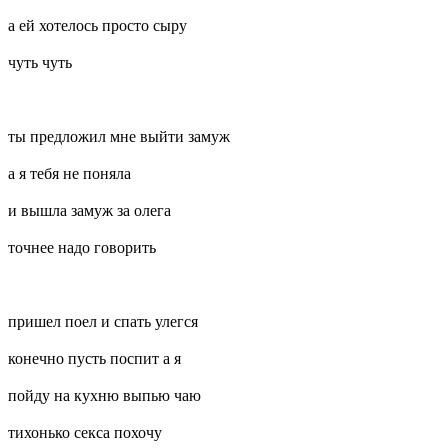
а ей хотелось просто сыру
чуть чуть
ты предложил мне выйти замуж
а я тебя не поняла
и вышла замуж за олега
точнее надо говорить
пришел поел и спать улегся
конечно пусть поспит а я
пойду на кухню выпью чаю
тихонько секса похочу