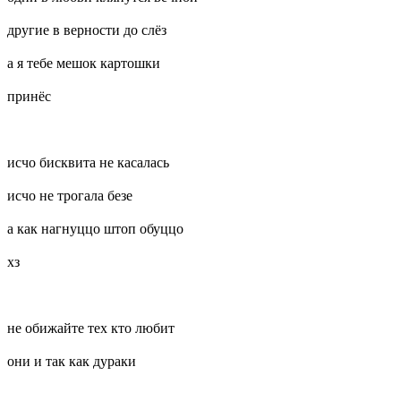
другие в верности до слёз
а я тебе мешок картошки
принёс
исчо бисквита не касалась
исчо не трогала безе
а как нагнуццо штоп обуццо
хз
не обижайте тех кто любит
они и так как дураки