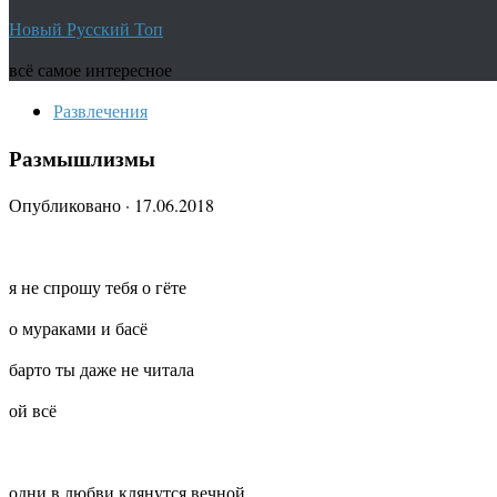
Новый Русский Топ
всё самое интересное
Развлечения
Размышлизмы
Опубликовано
·
17.06.2018
я не спрошу тебя о гёте
о мураками и басё
барто ты даже не читала
ой всё
одни в любви клянутся вечной