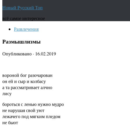
Новый Русский Топ
всё самое интересное
Развлечения
Размышлизмы
Опубликовано
·
16.02.2019
вороной бог разочарован
он ей и сыр и колбасу
а та рассматривает алчно
лису
бороться с ленью нужно мудро
не нарушая свой уют
лежачего под мягким пледом
не бьют