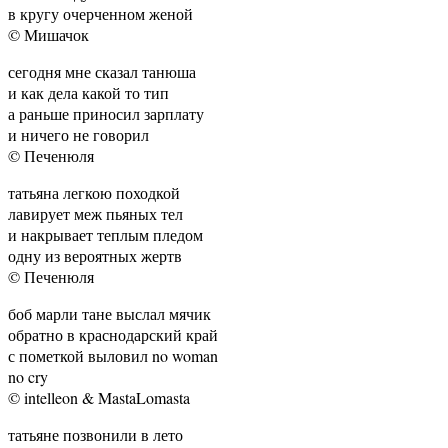
в кругу очерченном женой
© Мишачок
сегодня мне сказал танюша
и как дела какой то тип
а раньше приносил зарплату
и ничего не говорил
© Печенюля
татьяна легкою походкой
лавирует меж пьяных тел
и накрывает теплым пледом
одну из вероятных жертв
© Печенюля
боб марли тане выслал мячик
обратно в краснодарский край
с пометкой выловил no woman
no cry
© intelleon & MastaLomasta
татьяне позвонили в лето