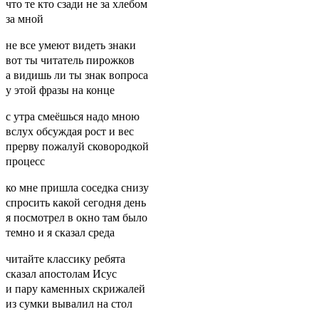
что те кто сзади не за хлебом
за мной
не все умеют видеть знаки
вот ты читатель пирожков
а видишь ли ты знак вопроса
у этой фразы на конце
с утра смеёшься надо мною
вслух обсуждая рост и вес
прерву пожалуй сковородкой
процесс
ко мне пришла соседка снизу
спросить какой сегодня день
я посмотрел в окно там было
темно и я сказал среда
читайте классику ребята
сказал апостолам Исус
и пару каменных скрижалей
из сумки вывалил на стол