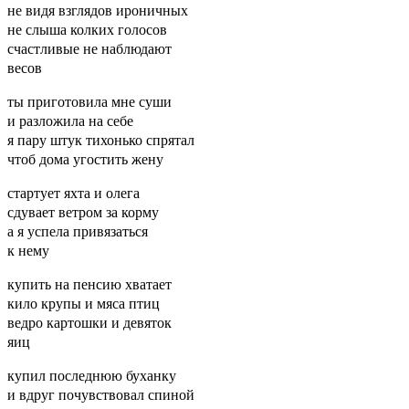
не видя взглядов ироничных
не слыша колких голосов
счастливые не наблюдают
весов
ты приготовила мне суши
и разложила на себе
я пару штук тихонько спрятал
чтоб дома угостить жену
стартует яхта и олега
сдувает ветром за корму
а я успела привязаться
к нему
купить на пенсию хватает
кило крупы и мяса птиц
ведро картошки и девяток
яиц
купил последнюю буханку
и вдруг почувствовал спиной