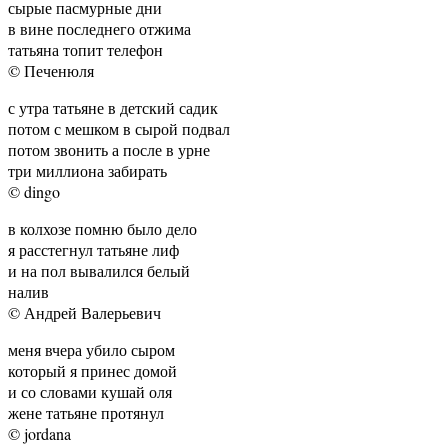
сырые пасмурные дни
в вине последнего отжима
татьяна топит телефон
© Печенюля
с утра татьяне в детский садик
потом с мешком в сырой подвал
потом звонить а после в урне
три миллиона забирать
© dingo
в колхозе помню было дело
я расстегнул татьяне лиф
и на пол вывалился белый
налив
© Андрей Валерьевич
меня вчера убило сыром
который я принес домой
и со словами кушай оля
жене татьяне протянул
© jordana