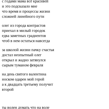
с годами мама всё красивей
и это подсказало мне
что время и процессы жизни
сложней линейного пути
олег из города контрастов
приехал в милый городок
едва заметных градиентов
чтоб в нем остаться навсегда
за школой жизни пачку счастья
достал неопытный олег
открыл и жадно затянулся
сырым туманом февраля
на день святого валентина
носком одарен мой герой
а к двадцать третьему получит
второй
ты волен думать что на воле