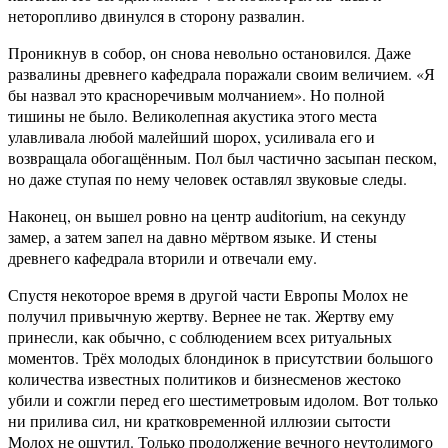
неторопливо двинулся в сторону развалин.
Проникнув в собор, он снова невольно остановился. Даже
развалины древнего кафедрала поражали своим величием. «Я
бы назвал это красноречивым молчанием». Но полной
тишины не было. Великолепная акустика этого места
улавливала любой малейший шорох, усиливала его и
возвращала обогащённым. Пол был частично засыпан песком,
но даже ступая по нему человек оставлял звуковые следы.
Наконец, он вышел ровно на центр auditorium, на секунду
замер, а затем запел на давно мёртвом языке. И стены
древнего кафедрала вторили и отвечали ему.
Спустя некоторое время в другой части Европы Молох не
получил привычную жертву. Вернее не так. Жертву ему
принесли, как обычно, с соблюдением всех ритуальных
моментов. Трёх молодых блондинок в присутствии большого
количества известных политиков и бизнесменов жестоко
убили и сожгли перед его шестиметровым идолом. Вот только
ни прилива сил, ни кратковременной иллюзии сытости
Молох не ощутил. Только продолжение вечного неутолимого