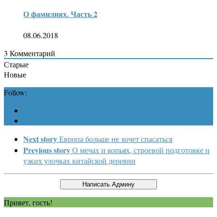
О фамилиях. Часть 2
08.06.2018
3
Комментарий
Старые
Новые
Follow:
Next story
Европа больше не хочет спасаться
Previous story
О мечах и копьях, строевой подготовке и
узких улочках китайской деревни
Привет, гость!