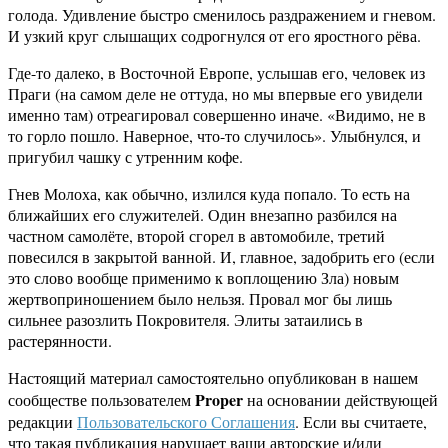
голода. Удивление быстро сменилось раздражением и гневом.
И узкий круг слышащих содрогнулся от его яростного рёва.
Где-то далеко, в Восточной Европе, услышав его, человек из
Праги (на самом деле не оттуда, но мы впервые его увидели
именно там) отреагировал совершенно иначе. «Видимо, не в
то горло пошло. Наверное, что-то случилось». Улыбнулся, и
пригубил чашку с утренним кофе.
Гнев Молоха, как обычно, излился куда попало. То есть на
ближайших его служителей. Один внезапно разбился на
частном самолёте, второй сгорел в автомобиле, третий
повесился в закрытой ванной. И, главное, задобрить его (если
это слово вообще применимо к воплощению Зла) новым
жертвоприношением было нельзя. Провал мог бы лишь
сильнее разозлить Покровителя. Элиты затаились в
растерянности.
Настоящий материал самостоятельно опубликован в нашем
Proper
сообществе пользователем
на основании действующей
редакции
Пользовательского Соглашения
. Если вы считаете,
что такая публикация нарушает ваши авторские и/или