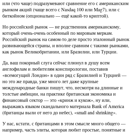
или (что чаще) подразумевают сравнение его с американским
рынком акций (чаще всего с Nasdaq 100 или Mag7), или с
биткойном (опционально — ещё какой-то криптой).
Но российский рынок — не родственник американскому,
который очень-очень особенный по мировым меркам.
Российский рынок на самом-то деле просто эталонный рынок
развивающейся страны, и вполне сравним с такими рынками,
как рынок Великобритании, или Бразилии, или Турции.
Да, ваш покорный слуга сейчас плюнул в душу всем
англофилам и любителям конспирологии, поставив
«всемогущий Лондон» в один ряд с Бразилией и Турцией —
но это же правда, уже много лет даже крупные
международные банки пишут, что, несмотря на длинные и
толстые амбиции, на практике британская экономика и
финансовый сектор — это «кринж и кукож», ну или,
выражаясь языком скандального материала Bank of America
(британцы выли от него до небес), «small and shrinking».
У нас, кстати, с британцами в этом смысле много общего —
например, часть элиты, которая любит простые, понятные и