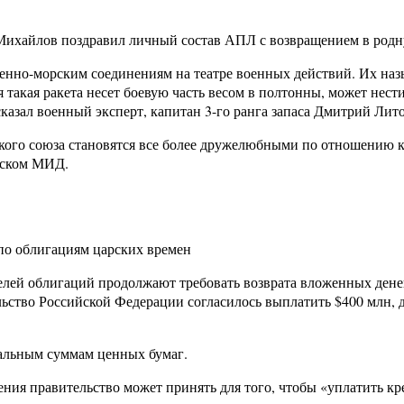
ихайлов поздравил личный состав АПЛ с возвращением в родную
енно-морским соединениям на театре военных действий. Их на
 такая ракета несет боевую часть весом в полтонны, может нест
казал военный эксперт, капитан 3-го ранга запаса Дмитрий Лит
кого союза становятся все более дружелюбными по отношению к
ольском МИД.
по облигациям царских времен
 облигаций продолжают требовать возврата вложенных денег (https:
ельство Российской Федерации согласилось выплатить $400 млн,
еальным суммам ценных бумаг.
ния правительство может принять для того, чтобы «уплатить кр