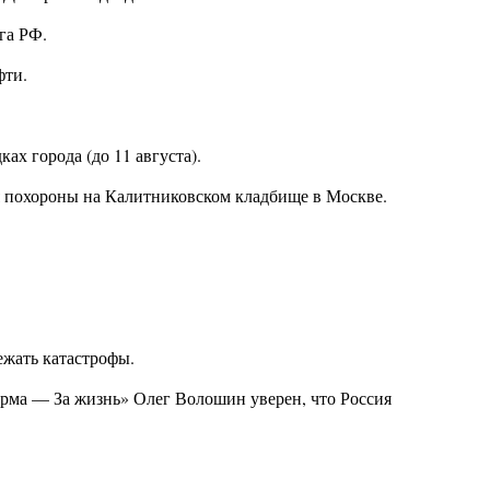
га РФ.
фти.
ах города (до 11 августа).
ся похороны на Калитниковском кладбище в Москве.
ежать катастрофы.
орма — За жизнь» Олег Волошин уверен, что Россия