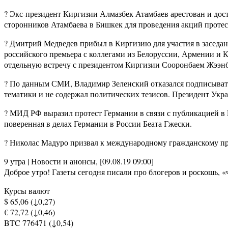
? Экс-президент Киргизии Алмазбек Атамбаев арестован и д
сторонников Атамбаева в Бишкек для проведения акций протес
? Дмитрий Медведев прибыл в Киргизию для участия в заседан
российского премьера с коллегами из Белоруссии, Армении 
отдельную встречу с президентом Киргизии Сооронбаем Жээн
? По данным СМИ, Владимир Зеленский отказался подписывать
тематики и не содержал политических тезисов. Президент Укр
? МИД РФ выразил протест Германии в связи с публикацией в 
поверенная в делах Германии в России Беата Гжески.
? Николас Мадуро призвал к международному гражданскому п
9 утра | Новости и анонсы, [09.08.19 09:00]
Доброе утро! Газеты сегодня писали про блогеров и роскошь, 
Курсы валют
$ 65,06 (↓0,27)
€ 72,72 (↓0,46)
BTC 776471 (↓0,54)