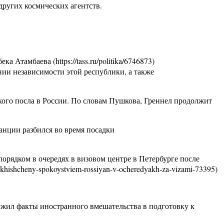
других космических агентств.
тамбаева (https://tass.ru/politika/6746873)
и независимости этой республики, а также
ого посла в России. По словам Пушкова, Греннел продолжит
анции разбился во время посадки
рядком в очередях в визовом центре в Петербурге после
hishcheny-spokoystviem-rossiyan-v-ocheredyakh-za-vizami-73395)
ужил факты иностранного вмешательства в подготовку к