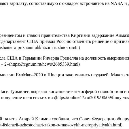
чают зарплату, сопоставимую с окладом астронавтов из NASA и 
идентом и главой правительства Киргизии задержание Алмазбека А
департамент США призвал Россию отменить решение о признани
henie-o-priznanii-abkhazii-i-iuzhnoi-osetii)
сла США в Германии Ричарда Гренелла на должность американск
2»(https://regnum.ru/news/2685339.html)
миссии ExoMars-2020 в Швеции закончились неудачей. Макет ст
аси Туоминен выразил восхищение атмосферой спокойствия и по
учение шенгенских виз(https://online47.ru/2019/08/09/finny-vosk
ней палаты Андрей Климов сообщил, что Совет Федерации обнар
-federacii-uzhestochaet-zakon-o-massovykh-meropriyatiyakh.html)