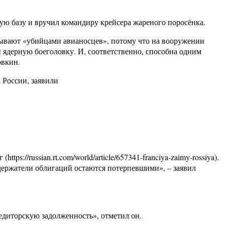
 базу и вручил командиру крейсера жареного поросёнка.
зывают «убийцами авианосцев», потому что на вооружении
и ядерную боеголовку. И, соответственно, способна одним
овкин.
 России, заявили
//russian.rt.com/world/article/657341-franciya-zaimy-rossiya).
 держатели облигаций остаются потерпевшими», – заявил
едиторскую задолженность», отметил он.