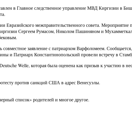
оставлен в Главное следственное управление МВД Киргизии в 
та.
ии Евразийского межправительственного совета. Мероприятие п
и Киргизии Сергеем Румасом, Николом Пашиняном и Мухамметка
бековым.
 совместное заявление с патриархом Варфоломеем. Сообщается,
аины и Патриарх Константинопольский провели встречу в Стамб
Deutsche Welle, которая была оценена как призыв к участию в
ротесту против санкций США в адрес Венесуэлы.
«черный список» родителей и многое другое.