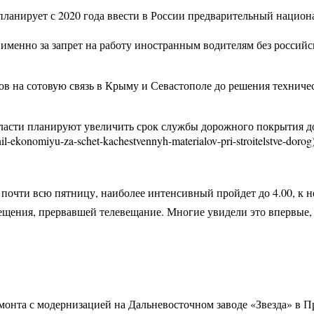
ланирует с 2020 года ввести в России предварительный национал
 именно за запрет на работу иностранным водителям без российск
в на сотовую связь в Крыму и Севастополе до решения техниче
власти планируют увеличить срок службы дорожного покрытия до 
l-ekonomiyu-za-schet-kachestvennyh-materialov-pri-stroitelstve-dorog
почти всю пятницу, наиболее интенсивный пройдет до 4.00, к н
ения, прервавшей телевещание. Многие увидели это впервые, н
онта с модернизацией на Дальневосточном заводе «Звезда» в П