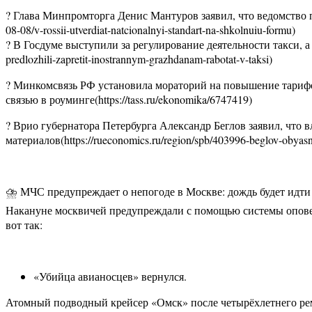
? Глава Минпромторга Денис Мантуров заявил, что ведомство п
08-08/v-rossii-utverdiat-natcionalnyi-standart-na-shkolnuiu-formu)
? В Госдуме выступили за регулирование деятельности такси, а
predlozhili-zapretit-inostrannym-grazhdanam-rabotat-v-taksi)
? Минкомсвязь РФ установила мораторий на повышение тарифо
связью в роуминге(https://tass.ru/ekonomika/6747419)
? Врио губернатора Петербурга Александр Беглов заявил, что 
материалов(https://rueconomics.ru/region/spb/403996-beglov-obyasni
⛈ МЧС предупреждает о непогоде в Москве: дождь будет идти 
Накануне москвичей предупреждали с помощью системы оповещ
вот так:
«Убийца авианосцев» вернулся.
Атомный подводный крейсер «Омск» после четырёхлетнего рем