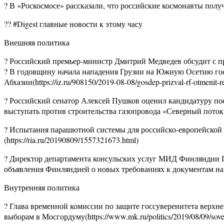
? В «Роскосмосе» рассказали, что российские космонавты полу
?? #Digest главные новости к этому часу
Внешняя политика
? Российский премьер-министр Дмитрий Медведев обсудит с през
? В годовщину начала нападения Грузии на Южную Осетию гос
Абхазии(https://iz.ru/908150/2019-08-08/gosdep-prizval-rf-otmenit-res
? Российский сенатор Алексей Пушков оценил кандидатуру по
выступать против строительства газопровода «Северный поток – 
? Испытания парашютной системы для российско-европейской 
(https://ria.ru/20190809/1557321673.html)
? Директор департамента консульских услуг МИД Финляндии П
объявления Финляндией о новых требованиях к документам на пол
Внутренняя политика
? Глава временной комиссии по защите госсуверенитета верх
выборам в Мосгордуму(https://www.mk.ru/politics/2019/08/09/sovet