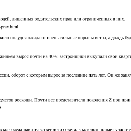
людей, лишенных родительских прав или ограниченных в них.
h-prav.html
коло полудня ожидают очень сильные порывы ветра, а дождь буде
м жильем вырос почти на 40%: застройщики выкупали свои кварти
ии, оборот с которым вырос за последние пять лет. Он же заня
дметов роскоши. Почти все представители поколения Z при при
9
йского межправительственного совета, в котором примет участи