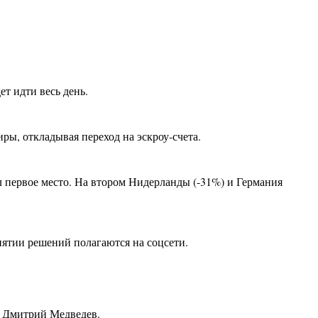
т идти весь день.
ры, откладывая переход на эскроу-счета.
л первое место. На втором Нидерланды (-31%) и Германия
нятии решений полагаются на соцсети.
е Дмитрий Медведев.