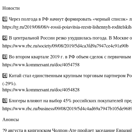
Новости
1️⃣ Через полгода в РФ начнут формировать «черный список» 
https://rg.ru/2019/08/08/v-rossii-poiavitsia-reestr-lishennyh-roditelski
2️⃣ В центральной России резко ухудшилась погода. В Москве о
https://www.rbc.ru/society/09/08/2019/5d4ca3fd9a7947ce4c91a90b
3️⃣ Во втором квартале 2019 г. в РФ объем сделок с первичны
https://www.kommersant.ru/doc/4054758
4️⃣ Китай стал единственным крупным торговым партнером Росс
(-29%).
https://www.kommersant.ru/doc/4054828
5️⃣ Блогеры влияют на выбор 45% российских покупателей пре
https://www.rbc.ru/business/09/08/2019/5d4c4ad69a7947b105de968
Анонсы
?9 августа в киргизском Чолпон-Ате пройдет заседание Еврази