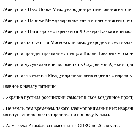
?9 августа в Нью-Йорке Международное рейтинговое агентство
?9 августа в Париже Международное энергетическое агентство
?9 августа в Пятигорске открывается X Северо-Кавказский мо
?9 августа стартует 1-й Московский международный фестиваль 
?9 августа пройдет прощание с певцом Вилли Токаревым, сконч
?9 августа мусульманские паломники в Саудовской Аравии прис
?9 августа отмечается Международный день коренных народов
Главное к началу пятницы:
? Украина пустила российский самолет в свое воздушное прос
? Не земле, тем временем, такого взаимопонимания нет: избр
«выступает воюющей стороной» по вопросу Крыма.
? Алмазбека Атамбаева поместили в СИЗО до 26 августа.