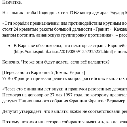
Камчатке.
Начальник штаба Подводных сил ТОФ контр-адмирал Эдуард М
«Эти корабли предназначены для противодействия крупным во
стоят 24 крылатые ракеты большой дальности «Гранит». Каждая
залпом потопить авианосную группировку противника», ‒ расс
В Варшаве обеспокоены, что некоторые страны Европейс
(https://radiosputnik.ria.ru/20190809/1557325252.html) в п
Конечно. Что же они будут делать, если всё наладится?
[Переслано из Карточный Домик: Европа]
?? Во Франции призвали решить вопрос российских выплатах 
«Через сто с лишним лет внуки и правнуки разоренных держателей
Несмотря на договор от 27 мая 1997 года, по которому правит
депутат Национального собрания Франции Франсис Веркамер
Депутат утверждает, что выплаты якобы не соответствовали р
Поэтому потомки инвесторов собираются выяснить, какие реше