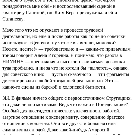
понадобитесь мне обе!» и воспоследовавшей сценой в
квартире у Саниной, где Катя-Вера прислуживали ей и
Сатанееву.
Мало того что их опускают в процессе трудовой
деятельности, их ещё и после работы как-то не по-советски
используют. «Девочки, ну что же вы встали, милочки?
Несите, несите!» — требовательно и — каким-то привычным
тоном говорит Алёна Игоревна. Я понимаю, что работа в
НИУИНУ — престижная и высокооплачиваемая, девчонки
туда пробились и ни за что не хотели бы «вылететь», однако,
для советского кино — пусть и сказочного — эти фрагменты
диссонировали с любой тогдашней реальностью. Это —
какие-то сцены из барской и холопской бытности.
ЗЫ. В фильме ничего общего с первоисточником Стругацких,
это даже не «по мотивам». Ведь что важно в Понедельнике?
Особый дух шестидесятничества: увлеченность работой,
азартное отношение к эксперименту, совершенно братское
отношение к коллегам. Они все друзья и большая семья
симпатичных людей. Даже какой-нибудь Амвросий