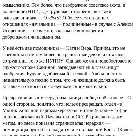
осмыслению. Тем более, что изображено советское (хотя, и
волшебное) НИИ, где трудовые отношения всё-таки
выглядели иначе… О чём я? О более чем странных
отношениях «начальница — подчинённые» в случае с Алёной
Игоревной — не важно, в каком её воплощении —
добреньком или ведьмином.
У неё есть две помощницы — Катя и Вера. Причём, это не
фрейлины и не тем более не крепостные девки, а штатные
сотрудницы того же НУИНУ. Однако же они подобострастно
служат госпоже Саниной, заглядывают ей в глаза, ищут
одобрения. Будучи «добренькой феечкой» Алёна поёт им
назидательную песню о том, что «в женщине должна быть
загадка» и относится к девушкам снисходительно.
Превратившись в мегеру, начальница вообще орёт и мечет. С
одной стороны, понятно, что нельзя превращать отдел «в
Мюзик-Холл или парикмахерскую», но тон (в общем-то) не
вполне адекватный. Начальники в СССР кричали и даже
матом, но здесь показана странноватая иерархия —
помощницы будто бы находятся вне положений КзоТа (Кодеса
законов о труде). Я о той непонятной фразе: «Вечером