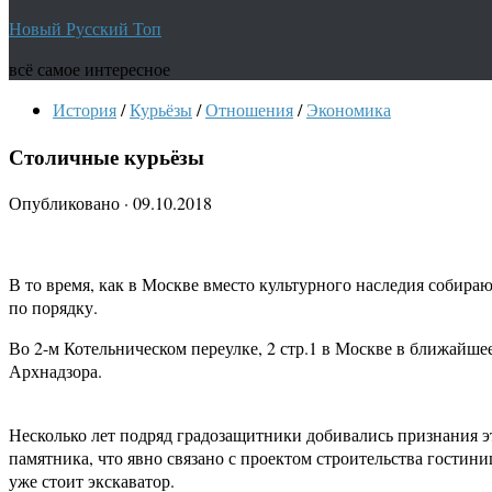
Новый Русский Топ
всё самое интересное
История
/
Курьёзы
/
Отношения
/
Экономика
Столичные курьёзы
Опубликовано
·
09.10.2018
В то время, как в Москве вместо культурного наследия собира
по порядку.
Во 2-м Котельническом переулке, 2 стр.1 в Москве в ближайш
Архнадзора.
Несколько лет подряд градозащитники добивались признания эт
памятника, что явно связано с проектом строительства гостин
уже стоит экскаватор.