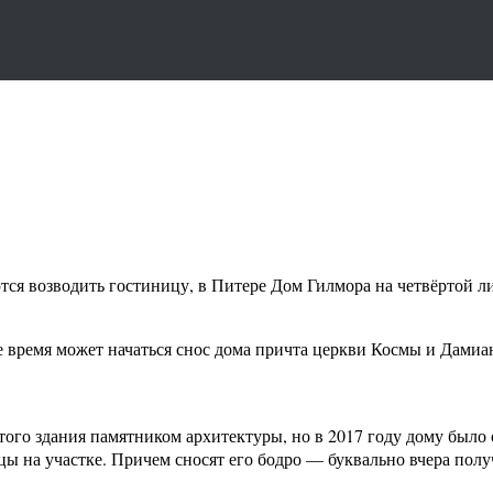
ются возводить гостиницу, в Питере Дом Гилмора на четвёртой л
ее время может начаться снос дома причта церкви Космы и Дами
ого здания памятником архитектуры, но в 2017 году дому было о
ицы на участке. Причем сносят его бодро — буквально вчера пол