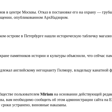
в в центре Москвы. Отказ в постановке его на охрану — груба
ообщении, опубликованном АрхНадзором.
ском острове в Петербурге нашли историческую табличку магази
хране памятников истории и культуры объяснили, что сейчас пам
лежал английскому негоцианту Гилмору, владельцу канатной фаб
Miriam
бществе пользователем
на основании действующей реда
ава, вам необходимо сообщить об этом администрации сайта на
 сроки устранено, виновные наказаны.