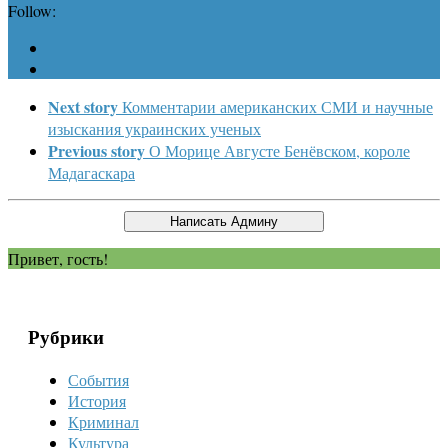
Follow:
Next story
Комментарии американских СМИ и научные
изыскания украинских ученых
Previous story
О Морице Августе Бенёвском, короле
Мадагаскара
Привет, гость!
Рубрики
События
История
Криминал
Культура