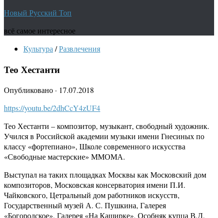
Новый Русский Топ
всё самое интересное
Культура
/
Развлечения
Тео Хестанти
Опубликовано
·
17.07.2018
https://youtu.be/2dhCcY4zUF4
Тео Хестанти – композитор, музыкант, свободный художник.
Учился в Российской академии музыки имени Гнесиных по
классу «фортепиано», Школе современного искусства
«Свободные мастерские» ММОМА.
Выступал на таких площадках Москвы как Московский дом
композиторов, Московская консерватория имени П.И.
Чайковского, Цетральный дом работников искусств,
Государственный музей А. С. Пушкина, Галерея
«Богородское», Галерея «На Каширке», Особняк купца В.Д.