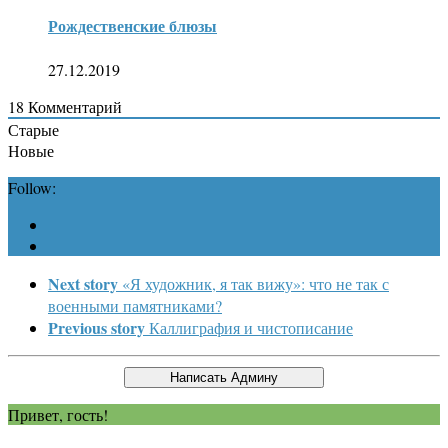
Рождественские блюзы
27.12.2019
18
Комментарий
Старые
Новые
Follow:
Next story
«Я художник, я так вижу»: что не так с
военными памятниками?
Previous story
Каллиграфия и чистописание
Привет, гость!