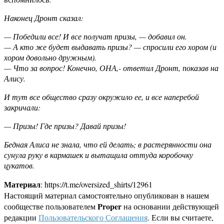
Наконец Дронт сказал:
— Победили все! И все получат призы, — добавил он.
— А кто же будет выдавать призы? — спросили его хором (и
хором довольно дружным).
— Что за вопрос! Конечно, ОНА,- ответил Дронт, показав на
Алису.
И тут все общество сразу окружило ее, и все наперебой
закричали:
— Призы! Где призы? Давай призы!
Бедная Алиса не знала, что ей делать; в растерянности она
сунула руку в кармашек и вытащила оттуда коробочку
цукатов.
Материал
: https://t.me/oversized_shirts/12961
Настоящий материал самостоятельно опубликован в нашем
Proper
сообществе пользователем
на основании действующей
редакции
Пользовательского Соглашения
. Если вы считаете,